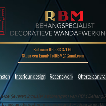
Bel naar: 06 533 371 60
Stuur een Email: TolRBM@Gmail.com
nsten
Interieur design
Recent werk
Offerte aanvr
ice (leveren inclusief aanbrengen) van RBM BehangSp
siek of modern behang, wij kunnen u voorzien van al uw behang wensen. Met