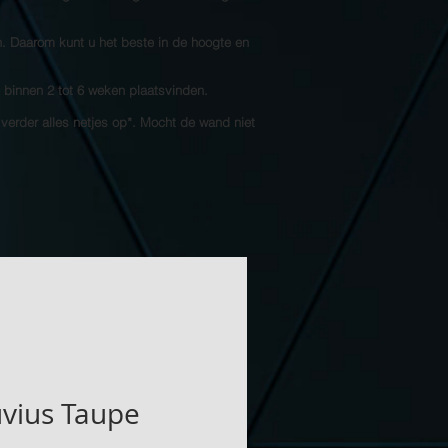
n. Daarom kunt u het beste in de hoogte en
l binnen 2 tot 6 weken plaatsvinden.
 verder alles netjes op*. Mocht de wand niet
vius Taupe