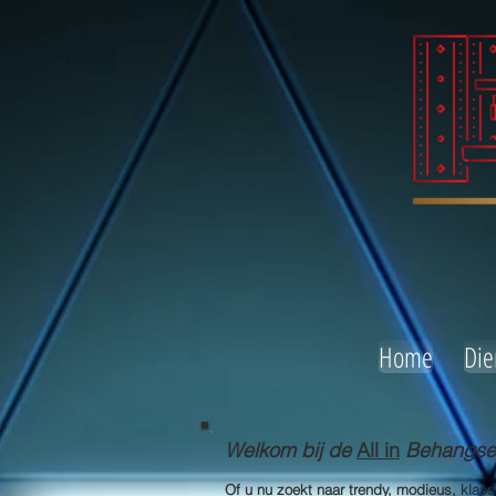
Home
Die
Welkom bij de
All in
Behangserv
Of u nu zoekt naar trendy, modieus, klas