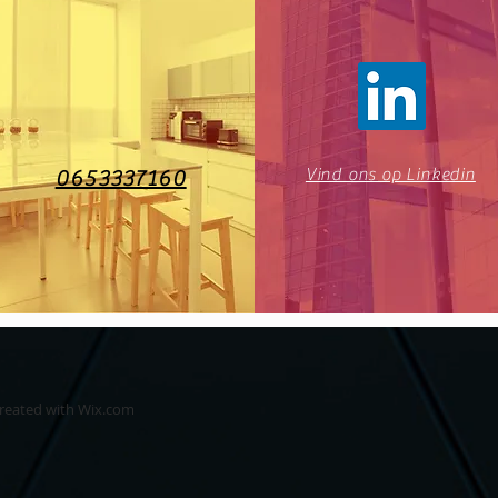
Vind ons op Linkedin
0653337160
created with
Wix.com