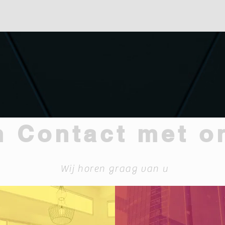
 Contact met o
Wij horen graag van u