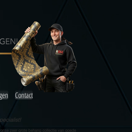
agen
Contact
ecialist!
 onze zeer grote behang collectie van goede