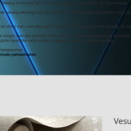
s! Behang is inclusief lijm: Arte Clear Pro/First Class Dutch, en onze service.
 het behang rekening mee dat wanden en plafonds vaak niet perfect recht zij
.
 wij direct met u een afspraak in voor het aanbrengen van het behang, dit za
 zorgen voor een perfecte finish, met prachtig kwalitatief behang en ruimen
e grote reparaties extra kosten in rekening gebracht moeten worden.
et meegenomen
entuele parkeerkosten.
Vesu