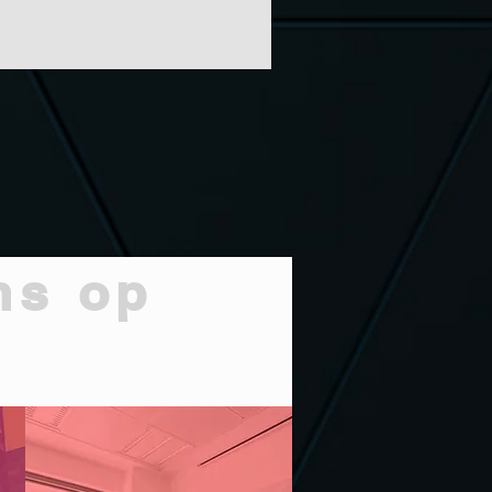
ns op