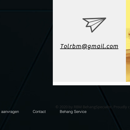
Tolrbm@gmail.com
© 2020 by RBM BehangSpecialist. Proudly 
e aanvragen
Contact
Behang Service