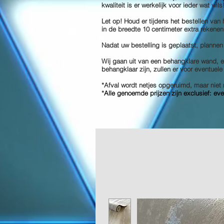
kwaliteit is er werkelijk voor ieder wat wil
Let op! Houd er tijdens het bestellen van
in de breedte 10 centimeter extra rekenen
Nadat uw bestelling is geplaatst, plannen
Wij gaan uit van een behangklare wand, en
behangklaar zijn, zullen er voor eventuel
*Afval wordt netjes opgeruimd, maar ni
*
Alle genoemde prijzen zijn exclusief: ev