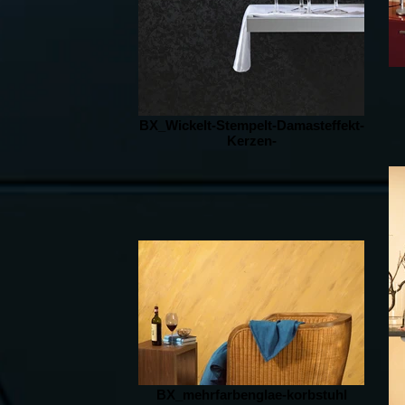
BX_Wickelt-Stempelt-Damasteffekt-
Kerzen-
BX_mehrfarbenglae-korbstuhl