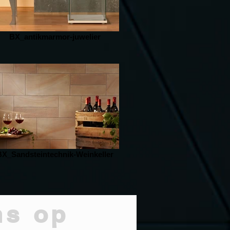
BX_antikmarmor-juwelier
BX_Sandsteintechnik-Weinkeller
ns op