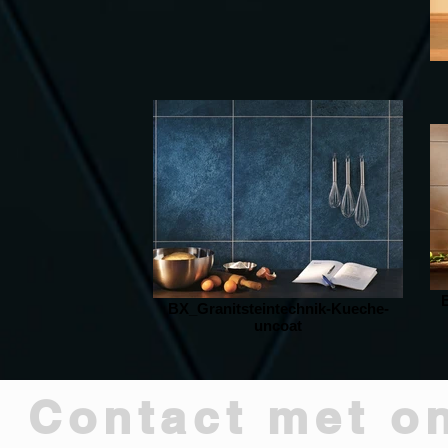
BX_Granitsteintechnik-Kueche-
uncoat
 Contact met o