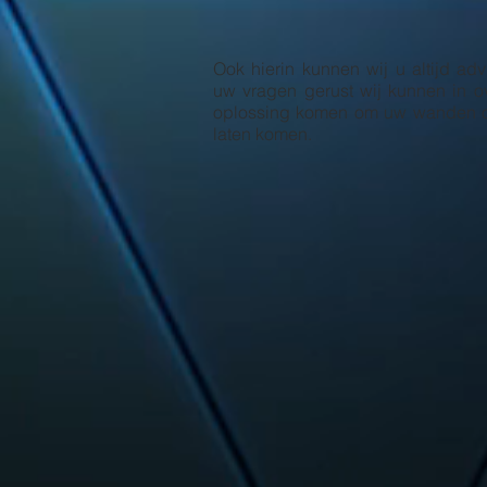
Ook hierin kunnen wij u altijd advi
uw vragen gerust wij kunnen in ov
oplossing komen om uw wanden op
laten komen.