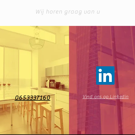
Wij horen graag van u
Vind ons op Linkedin
0653337160