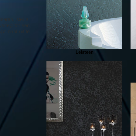
seren, stel al
erleg tot een
timaal uit te
Leisteen