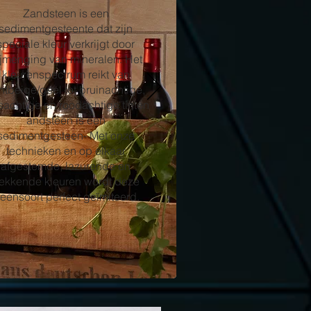
Zandsteen is een
sedimentgesteente dat zijn
speciale kleur verkrijgt door
jmenging van mineralen. Het
kleurenspectrum reikt van
chtbeige/geel tot bruinachtige,
jsachtige en roodachtige tinten
andsteen is een
sedimentgesteen- Met onze
technieken en op elkaar
afgestemde, lazurende en
ekkende kleuren wordt deze
teensoort perfect geïmiteerd.