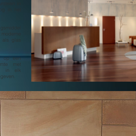
rsteen in
og in het
ngsmiddel
t moderne
n als glas
ar op een
imte met
en in elk
egeven.