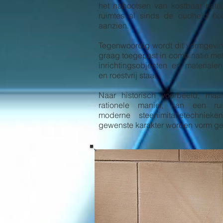
het nabootsen van kostbaar natuu
ruimtes al sinds de oudheid ho
aanzien.
Tegenwoordig wordt dit vormgevi
graag toegepast in combinatie me
inrichtingsobjecten en materiale
en roestvrij staal.
Naar historisch voorbeeld, ma
rationele manier, kan een ru
moderne steenimitatietechniek
gewenste karakter worden vorm g