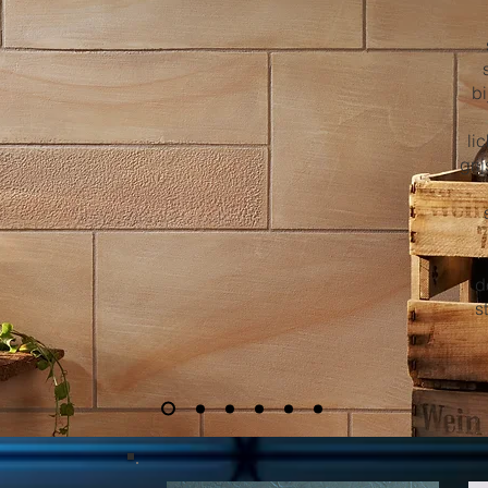
bi
li
gri
d
s