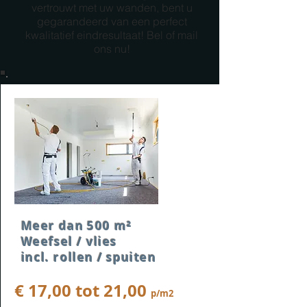
vertrouwt met uw wanden, bent u
gegarandeerd van een perfect
kwalitatief eindresultaat! Bel of mail
ons nu!
Meer dan 500 m²
Weefsel / vlies
incl. rollen / spuiten
€ 17,00 tot 21
,00
p/m2