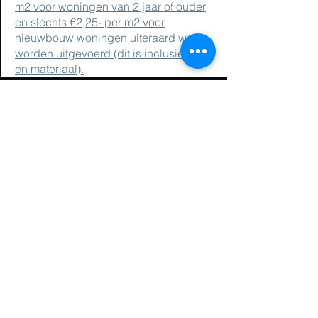
m2 voor woningen van 2 jaar of ouder
en slechts €2,25- per m2 voor
nieuwbouw woningen uiteraard wel
worden uitgevoerd (dit is inclusief Btw
en materiaal).
Minder dan 100 m²
Weefsel / vlies
incl. rollen / spuiten
€ 19,00 tot 23,00
p/m2