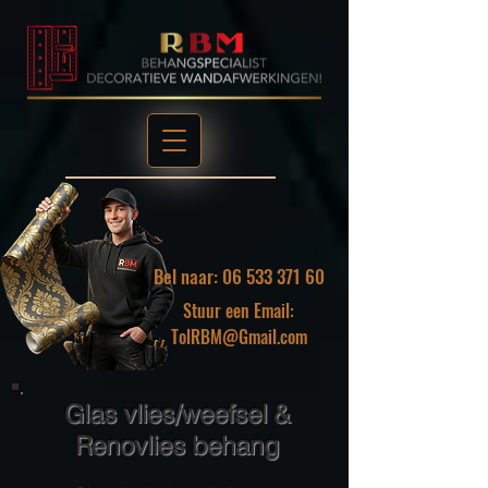
Bel naar: 06 533 371 60
Stuur een Email:
TolRBM@Gmail.com
Glas vlies/weefsel &
Renovlies behang