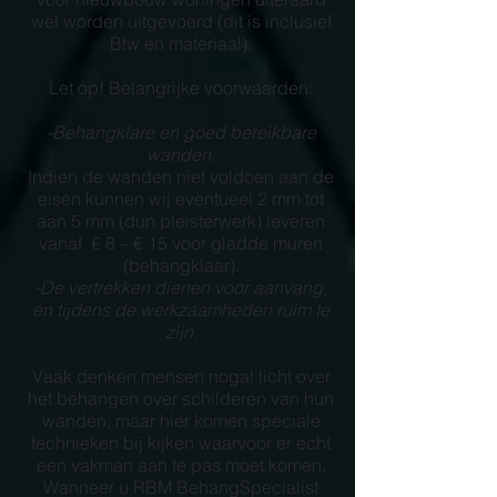
wel worden uitgevoerd (dit is inclusief
Btw en materiaal).
Let op! Belangrijke voorwaarden:
-Behangklare en goed bereikbare
wanden.
Indien de wanden niet voldoen aan de
eisen kunnen wij eventueel 2 mm tot
aan 5 mm (dun pleisterwerk) leveren
vanaf € 8 – € 15 voor gladde muren
(behangklaar).
-De vertrekken dienen voor aanvang,
én tijdens de werkzaamheden ruim te
zijn.
Vaak denken mensen nogal licht over
het behangen over schilderen van hun
wanden, maar hier komen speciale
technieken bij kijken waarvoor er echt
een vakman aan te pas moet komen.
Wanneer u RBM BehangSpecialist