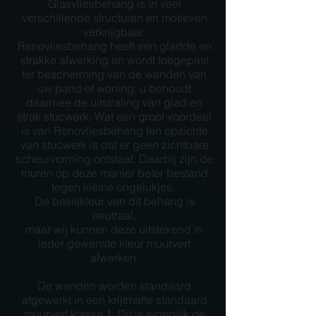
Glasvliesbehang is in veel
verschillende structuren en motieven
verkrijgbaar.
Renovliesbehang heeft een gladde en
strakke afwerking en wordt toegepast
ter bescherming van de wanden van
uw pand of woning: u behoudt
daarmee de uitstraling van glad en
strak stucwerk. Wat een groot voordeel
is van Renovliesbehang ten opzichte
van stucwerk is dat er geen zichtbare
scheurvorming ontstaat. Daarbij zijn de
muren op deze manier beter bestand
tegen kleine ongelukjes.
De basiskleur van dit behang is
neutraal,
maar wij kunnen deze uitstekend in
ieder gewenste kleur muurverf
afwerken.
De wanden worden standaard
afgewerkt in een krijtmatte standaard
muurverf klasse 1. Dit is eigenlijk de