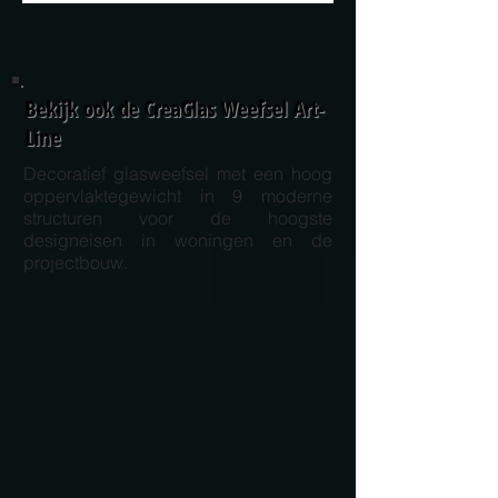
Bekijk ook de CreaGlas Weefsel Art-
Line
Decoratief glasweefsel met een hoog
oppervlaktegewicht in 9 moderne
structuren voor de hoogste
designeisen in woningen en de
projectbouw.