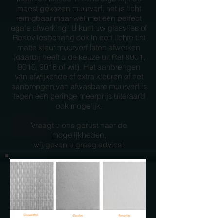
meest gekozen muurverf, het is licht
reinigbaar maar wel met een perfect
egale afwerking! U kunt uw glasvlies of
Renovliesbehang ook in een lichte tint
matte kleur muurverf laten afwerken
(daarbij heeft u de keuze uit Ral 9001,
9010, 9016 of wit). Het aanbrengen
van afwijkende of extra kleuren of het
aanbrengen van afwasbare muurverf is
tegen een geringe meerprijs uiteraard
ook mogelijk.
Vraagt u ons gerust naar de
mogelijkheden,
wij geven u graag advies!