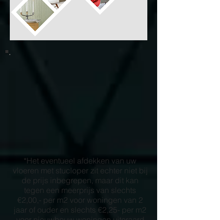
*Het eventueel afdekken van uw
vloeren met stucloper zit echter niet bij
de prijs inbegrepen, maar dit kan
tegen een meerprijs van slechts
€2,00,- per m2 voor woningen van 2
jaar of ouder en slechts €2,25- per m2
voor nieuwbouw woningen uiteraard