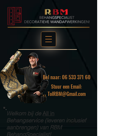
Bel naar: 06 533 371 60
Stuur een Email:
TolRBM@Gmail.com
Welkom bij de
All in
Behangservice (leveren inclusief
aanbrengen) van RBM
BehangSpecialist!