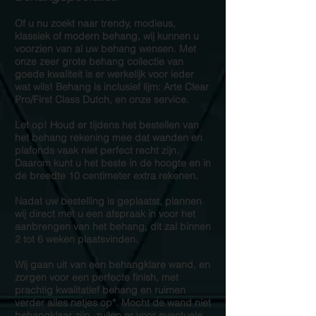
Of u nu zoekt naar trendy, modieus,
klassiek of modern behang, wij kunnen u
voorzien van al uw behang wensen. Met
onze zeer grote behang collectie van
goede kwaliteit is er werkelijk voor ieder
wat wils! Behang is inclusief lijm: Arte Clear
Pro/First Class Dutch, en onze service.
Let op! Houd er tijdens het bestellen van
het behang rekening mee dat wanden en
plafonds vaak niet perfect recht zijn.
Daarom kunt u het beste in de hoogte en in
de breedte 10 centimeter extra rekenen.
Nadat uw bestelling is geplaatst, plannen
wij direct met u een afspraak in voor het
aanbrengen van het behang, dit zal binnen
2 tot 6 weken plaatsvinden.
Wij gaan uit van een behangklare wand, en
zorgen voor een perfecte finish, met
prachtig kwalitatief behang en ruimen
verder alles netjes op*. Mocht de wand niet
behangklaar zijn, zullen er voor eventuele