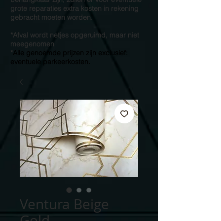
grote reparaties extra kosten in rekening
gebracht moeten worden.
*Afval wordt netjes opgeruimd, maar niet
meegenomen
*
Alle genoemde prijzen zijn exclusief:
eventuele parkeerkosten.
Ventura Beige
Gold