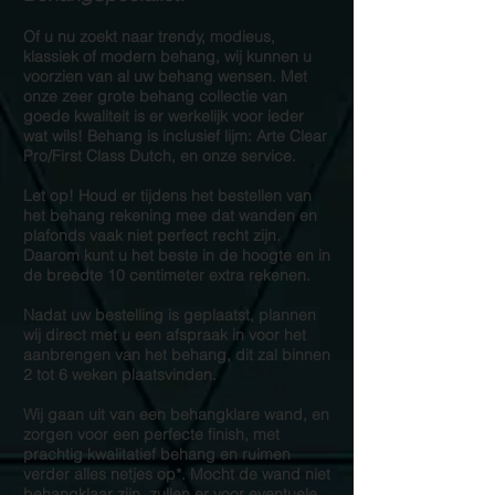
Of u nu zoekt naar trendy, modieus,
klassiek of modern behang, wij kunnen u
voorzien van al uw behang wensen. Met
onze zeer grote behang collectie van
goede kwaliteit is er werkelijk voor ieder
wat wils! Behang is inclusief lijm: Arte Clear
Pro/First Class Dutch, en onze service.
Let op! Houd er tijdens het bestellen van
het behang rekening mee dat wanden en
plafonds vaak niet perfect recht zijn.
Daarom kunt u het beste in de hoogte en in
de breedte 10 centimeter extra rekenen.
Nadat uw bestelling is geplaatst, plannen
wij direct met u een afspraak in voor het
aanbrengen van het behang, dit zal binnen
2 tot 6 weken plaatsvinden.
Wij gaan uit van een behangklare wand, en
zorgen voor een perfecte finish, met
prachtig kwalitatief behang en ruimen
verder alles netjes op*. Mocht de wand niet
behangklaar zijn, zullen er voor eventuele