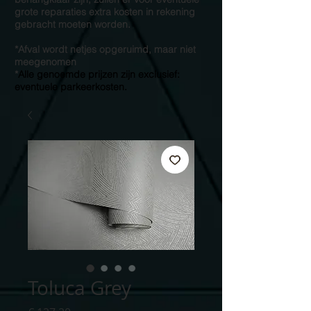
grote reparaties extra kosten in rekening
gebracht moeten worden.
*Afval wordt netjes opgeruimd, maar niet
meegenomen
*
Alle genoemde prijzen zijn exclusief:
eventuele parkeerkosten.
Toluca Grey