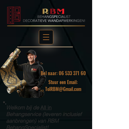
Bel naar: 06 533 371 60
Stuur een Email:
TolRBM@Gmail.com
Welkom bij de
All in
Behangservice (leveren inclusief
aanbrengen) van RBM
BehangSpecialist!