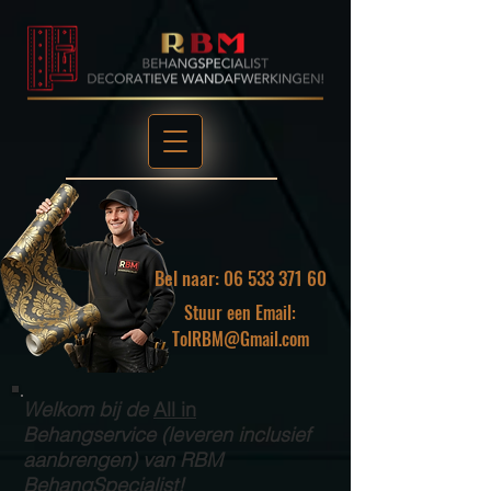
Bel naar: 06 533 371 60
Stuur een Email:
TolRBM@Gmail.com
Welkom bij de
All in
Behangservice (leveren inclusief
aanbrengen) van RBM
BehangSpecialist!