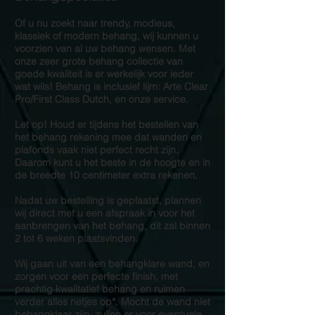
Of u nu zoekt naar trendy, modieus,
klassiek of modern behang, wij kunnen u
voorzien van al uw behang wensen. Met
onze zeer grote behang collectie van
goede kwaliteit is er werkelijk voor ieder
wat wils! Behang is inclusief lijm: Arte Clear
Pro/First Class Dutch, en onze service.
Let op! Houd er tijdens het bestellen van
het behang rekening mee dat wanden en
plafonds vaak niet perfect recht zijn.
Daarom kunt u het beste in de hoogte en in
de breedte 10 centimeter extra rekenen.
Nadat uw bestelling is geplaatst, plannen
wij direct met u een afspraak in voor het
aanbrengen van het behang, dit zal binnen
2 tot 6 weken plaatsvinden.
Wij gaan uit van een behangklare wand, en
zorgen voor een perfecte finish, met
prachtig kwalitatief behang en ruimen
verder alles netjes op*. Mocht de wand niet
behangklaar zijn, zullen er voor eventuele