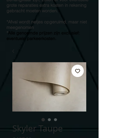
grote reparaties extra kosten in rekening
gebracht moeten worden.
*Afval wordt netjes opgeruimd, maar niet
meegenomen
*
Alle genoemde prijzen zijn exclusief:
eventuele parkeerkosten.
Skyler Taupe