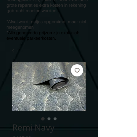
grote reparaties extra kosten in rekening
gebracht moeten worden.
*Afval wordt netjes opgeruimd, maar niet
meegenomen
*
Alle genoemde prijzen zijn exclusief:
eventuele parkeerkosten.
Remi Navy