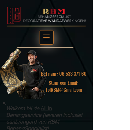
Bel naar: 06 533 371 60
Stuur een Email:
TolRBM@Gmail.com
Welkom bij de
All in
Behangservice (leveren inclusief
aanbrengen) van RBM
BehangSpecialist!