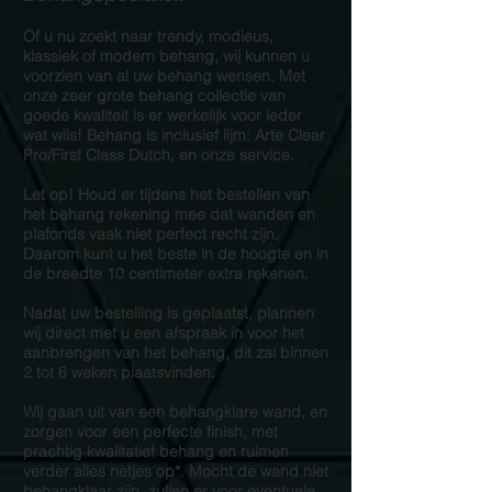
Of u nu zoekt naar trendy, modieus,
klassiek of modern behang, wij kunnen u
voorzien van al uw behang wensen. Met
onze zeer grote behang collectie van
goede kwaliteit is er werkelijk voor ieder
wat wils! Behang is inclusief lijm: Arte Clear
Pro/First Class Dutch, en onze service.
Let op! Houd er tijdens het bestellen van
het behang rekening mee dat wanden en
plafonds vaak niet perfect recht zijn.
Daarom kunt u het beste in de hoogte en in
de breedte 10 centimeter extra rekenen.
Nadat uw bestelling is geplaatst, plannen
wij direct met u een afspraak in voor het
aanbrengen van het behang, dit zal binnen
2 tot 6 weken plaatsvinden.
Wij gaan uit van een behangklare wand, en
zorgen voor een perfecte finish, met
prachtig kwalitatief behang en ruimen
verder alles netjes op*. Mocht de wand niet
behangklaar zijn, zullen er voor eventuele