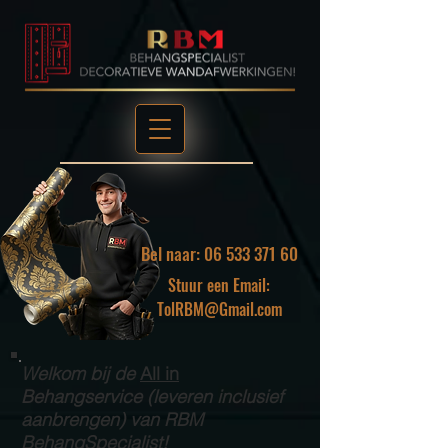
Bel naar: 06 533 371 60
Stuur een Email:
TolRBM@Gmail.com
Welkom bij de
All in
Behangservice (leveren inclusief
aanbrengen) van RBM
BehangSpecialist!