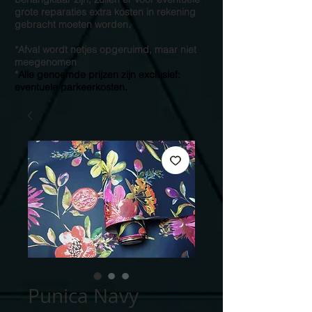
grote reparaties extra kosten in rekening
gebracht moeten worden.
*Afval wordt netjes opgeruimd, maar niet
meegenomen
*
Alle genoemde prijzen zijn exclusief:
eventuele parkeerkosten.
Punica Navy