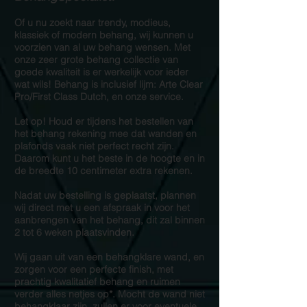
Of u nu zoekt naar trendy, modieus,
klassiek of modern behang, wij kunnen u
voorzien van al uw behang wensen. Met
onze zeer grote behang collectie van
goede kwaliteit is er werkelijk voor ieder
wat wils! Behang is inclusief lijm: Arte Clear
Pro/First Class Dutch, en onze service.
Let op! Houd er tijdens het bestellen van
het behang rekening mee dat wanden en
plafonds vaak niet perfect recht zijn.
Daarom kunt u het beste in de hoogte en in
de breedte 10 centimeter extra rekenen.
Nadat uw bestelling is geplaatst, plannen
wij direct met u een afspraak in voor het
aanbrengen van het behang, dit zal binnen
2 tot 6 weken plaatsvinden.
Wij gaan uit van een behangklare wand, en
zorgen voor een perfecte finish, met
prachtig kwalitatief behang en ruimen
verder alles netjes op*. Mocht de wand niet
behangklaar zijn, zullen er voor eventuele