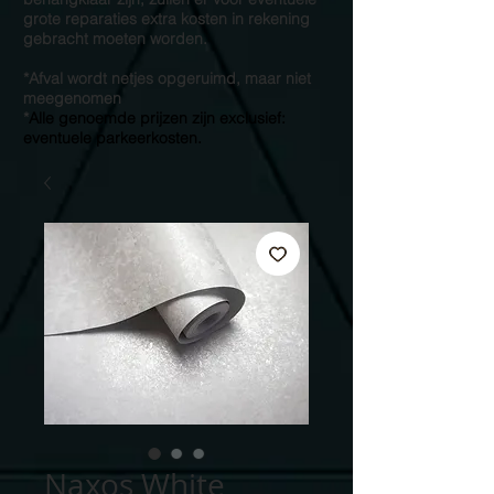
grote reparaties extra kosten in rekening
gebracht moeten worden.
*Afval wordt netjes opgeruimd, maar niet
meegenomen
*
Alle genoemde prijzen zijn exclusief:
eventuele parkeerkosten.
Naxos White