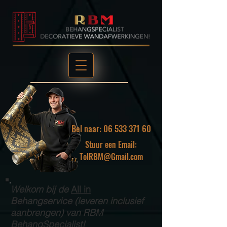
Bel naar: 06 533 371 60
Stuur een Email:
TolRBM@Gmail.com
Welkom bij de
All in
Behangservice (leveren inclusief
aanbrengen) van RBM
BehangSpecialist!