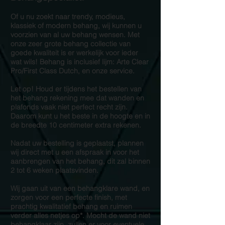
Of u nu zoekt naar trendy, modieus,
klassiek of modern behang, wij kunnen u
voorzien van al uw behang wensen. Met
onze zeer grote behang collectie van
goede kwaliteit is er werkelijk voor ieder
wat wils! Behang is inclusief lijm: Arte Clear
Pro/First Class Dutch, en onze service.
Let op! Houd er tijdens het bestellen van
het behang rekening mee dat wanden en
plafonds vaak niet perfect recht zijn.
Daarom kunt u het beste in de hoogte en in
de breedte 10 centimeter extra rekenen.
Nadat uw bestelling is geplaatst, plannen
wij direct met u een afspraak in voor het
aanbrengen van het behang, dit zal binnen
2 tot 6 weken plaatsvinden.
Wij gaan uit van een behangklare wand, en
zorgen voor een perfecte finish, met
prachtig kwalitatief behang en ruimen
verder alles netjes op*. Mocht de wand niet
behangklaar zijn, zullen er voor eventuele