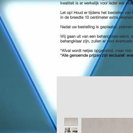
kwaliteit is er werkelijk voor ieder wat wil
Let op! Houd er tijdens het bestellen van
in de breedte 10 centimeter extra rekenen
Nadat uw bestelling is geplaatst, plannen
Wij gaan uit van een behangklare wand, en
behangklaar zijn, zullen er voor eventuel
*Afval wordt netjes opgeruimd, maar ni
*
Alle genoemde prijzen zijn exclusief: ev