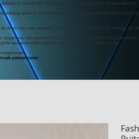
s! Behang is inclusief lijm: Arte Clear Pro/First Class Dutch, en onze service.
 het behang rekening mee dat wanden en plafonds vaak niet perfect recht zij
.
 wij direct met u een afspraak in voor het aanbrengen van het behang, dit za
 zorgen voor een perfecte finish, met prachtig kwalitatief behang en ruimen
e grote reparaties extra kosten in rekening gebracht moeten worden.
et meegenomen
entuele parkeerkosten.
Fash
Ruit