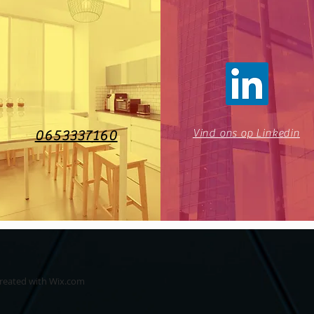
Vind ons op Linkedin
0653337160
created with
Wix.com