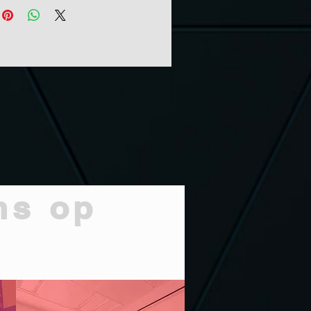
tes
Woonkamer, Slaapkamer, Gang /
euken
ns op