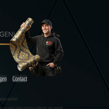
agen
Contact
ecialist!
 onze zeer grote behang collectie van goede