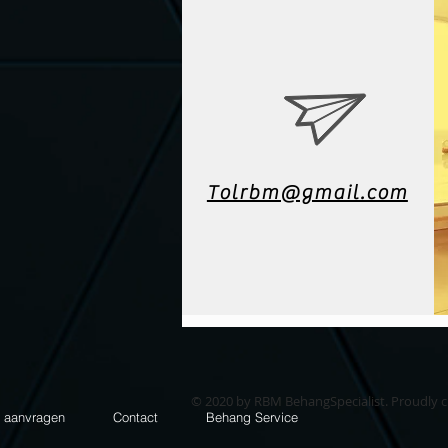
Tolrbm@gmail.com
© 2020 by RBM BehangSpecialist. Proudly 
e aanvragen
Contact
Behang Service