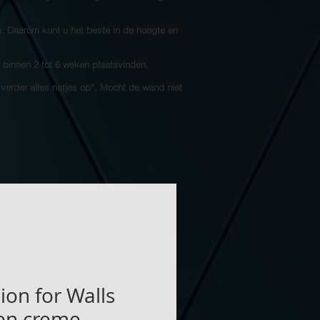
n. Daarom kunt u het beste in de hoogte en
l binnen 2 tot 6 weken plaatsvinden.
 verder alles netjes op*. Mocht de wand niet
ion for Walls
en creme