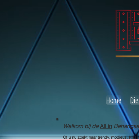
Home
Die
Welkom bij de
All in
Behangserv
Of u nu zoekt naar trendy, modieus, klas