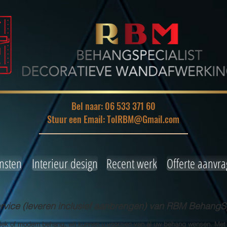
Bel naar: 06 533 371 60
Stuur een Email: TolRBM@Gmail.com
nsten
Interieur design
Recent werk
Offerte aanvr
ice (leveren inclusief aanbrengen) van RBM BehangSp
siek of modern behang, wij kunnen u voorzien van al uw behang wensen. Met