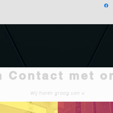
Ruim
hal, K
 Contact met o
Wij horen graag van u