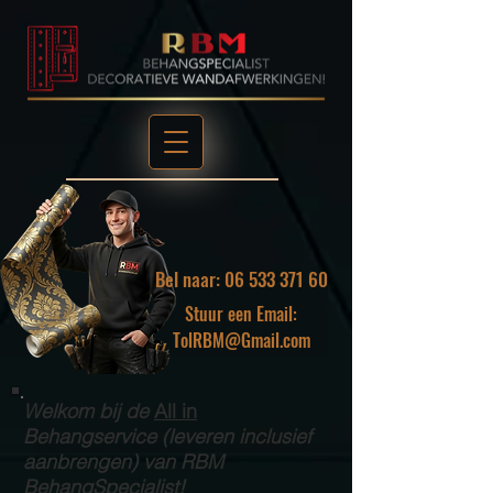
Bel naar: 06 533 371 60
Stuur een Email:
TolRBM@Gmail.com
Welkom bij de
All in
Behangservice (leveren inclusief
aanbrengen) van RBM
BehangSpecialist!