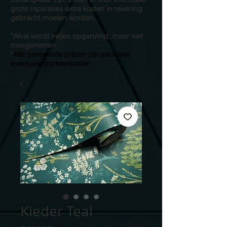
grote reparaties extra kosten in rekening
gebracht moeten worden.
*Afval wordt netjes opgeruimd, maar niet
meegenomen
*
Alle genoemde prijzen zijn exclusief:
eventuele parkeerkosten.
Kieder Teal