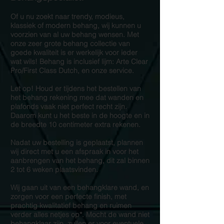
Of u nu zoekt naar trendy, modieus,
klassiek of modern behang, wij kunnen u
voorzien van al uw behang wensen. Met
onze zeer grote behang collectie van
goede kwaliteit is er werkelijk voor ieder
wat wils! Behang is inclusief lijm: Arte Clear
Pro/First Class Dutch, en onze service.
Let op! Houd er tijdens het bestellen van
het behang rekening mee dat wanden en
plafonds vaak niet perfect recht zijn.
Daarom kunt u het beste in de hoogte en in
de breedte 10 centimeter extra rekenen.
Nadat uw bestelling is geplaatst, plannen
wij direct met u een afspraak in voor het
aanbrengen van het behang, dit zal binnen
2 tot 6 weken plaatsvinden.
Wij gaan uit van een behangklare wand, en
zorgen voor een perfecte finish, met
prachtig kwalitatief behang en ruimen
verder alles netjes op*. Mocht de wand niet
behangklaar zijn, zullen er voor eventuele