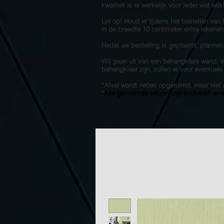
kwaliteit is er werkelijk voor ieder wat wil
Let op! Houd er tijdens het bestellen van
in de breedte 10 centimeter extra rekenen
Nadat uw bestelling is geplaatst, plannen
Wij gaan uit van een behangklare wand, en
behangklaar zijn, zullen er voor eventuel
*Afval wordt netjes opgeruimd, maar ni
*
Alle genoemde prijzen zijn exclusief: ev