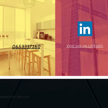
Vind ons op Linkedin
0653337160
created with
Wix.com