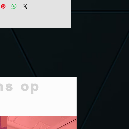
ns op