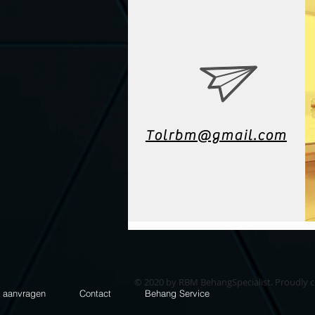
Tolrbm@gmail.com
© 2020 by RBM BehangSpecialist. Proudly 
e aanvragen
Contact
Behang Service