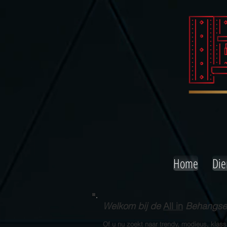
Home
Die
Welkom bij de
All in
Behangserv
Of u nu zoekt naar trendy, modieus, klas