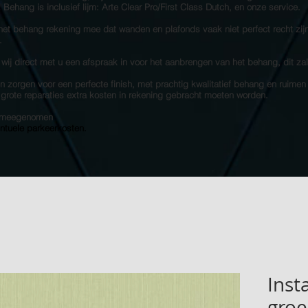
s! Behang is inclusief lijm: Arte Clear Pro/First Class Dutch, en onze service.
 het behang rekening mee dat wanden en plafonds vaak niet perfect recht zij
.
 wij direct met u een afspraak in voor het aanbrengen van het behang, dit za
 zorgen voor een perfecte finish, met prachtig kwalitatief behang en ruimen
e grote reparaties extra kosten in rekening gebracht moeten worden.
et meegenomen
entuele parkeerkosten.
Insta
gro