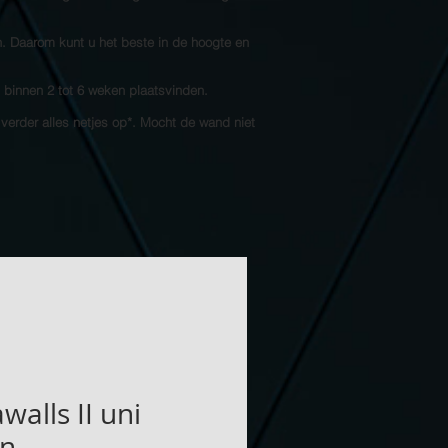
n. Daarom kunt u het beste in de hoogte en
l binnen 2 tot 6 weken plaatsvinden.
 verder alles netjes op*. Mocht de wand niet
walls II uni
en