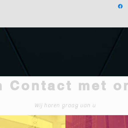
 Contact met o
Wij horen graag van u