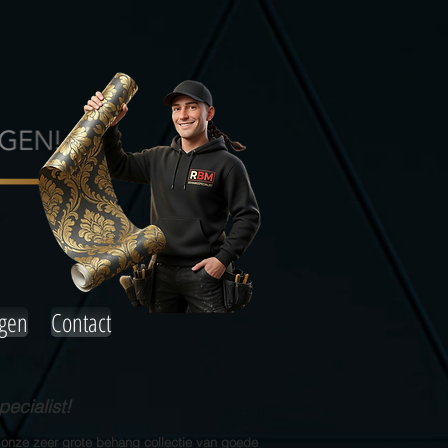
agen
Contact
ecialist!
 onze zeer grote behang collectie van goede