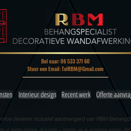
Bel naar: 06 533 371 60
Stuur een Email: TolRBM@Gmail.com
nsten
Interieur design
Recent werk
Offerte aanvr
ice (leveren inclusief aanbrengen) van RBM BehangSp
siek of modern behang, wij kunnen u voorzien van al uw behang wensen. Met