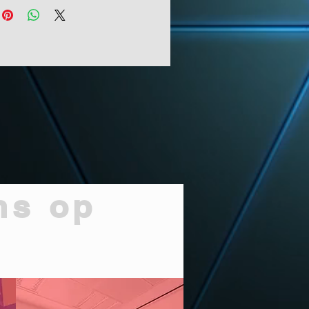
ns op