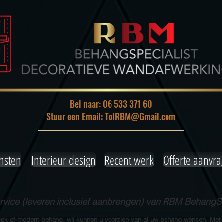
Bel naar: 06 533 371 60
Stuur een Email: TolRBM@Gmail.com
nsten
Interieur design
Recent werk
Offerte aanvr
ice (leveren inclusief aanbrengen) van RBM BehangSp
siek of modern behang, wij kunnen u voorzien van al uw behang wensen. Met