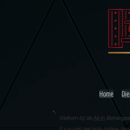
Home
Die
Welkom bij de
All in
Behangserv
Of u nu zoekt naar trendy, modieus, klas