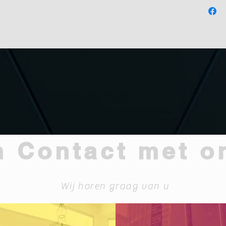
 Contact met o
Wij horen graag van u