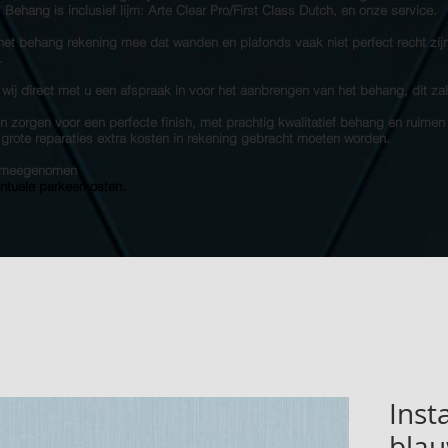
s! Behang is inclusief lijm: Arte Clear Pro/First Class Dutch, en onze service.
 het behang rekening mee dat wanden en plafonds vaak niet perfect recht zij
.
 wij direct met u een afspraak in voor het aanbrengen van het behang, dit za
 zorgen voor een perfecte finish, met prachtig kwalitatief behang en ruimen
e grote reparaties extra kosten in rekening gebracht moeten worden.
et meegenomen
entuele parkeerkosten.
Insta
bla