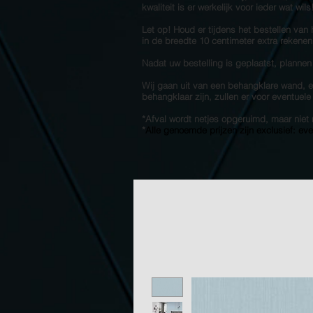
kwaliteit is er werkelijk voor ieder wat wil
Let op! Houd er tijdens het bestellen van
in de breedte 10 centimeter extra rekenen
Nadat uw bestelling is geplaatst, plannen
Wij gaan uit van een behangklare wand, en
behangklaar zijn, zullen er voor eventuel
*Afval wordt netjes opgeruimd, maar ni
*
Alle genoemde prijzen zijn exclusief: ev