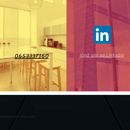
Vind ons op Linkedin
0653337160
created with
Wix.com