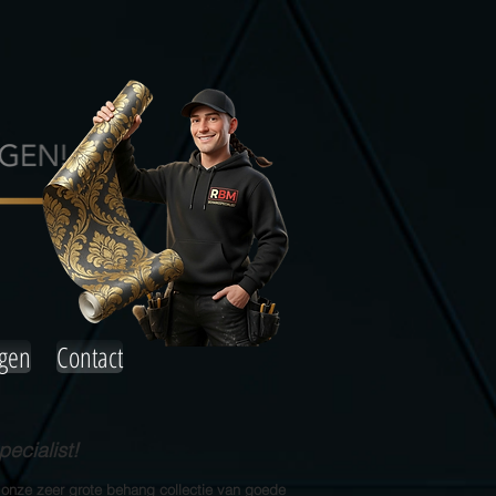
agen
Contact
ecialist!
 onze zeer grote behang collectie van goede