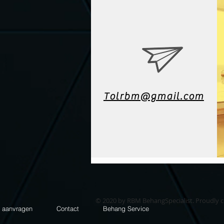
Tolrbm@gmail.com
© 2020 by RBM BehangSpecialist. Proudly 
e aanvragen
Contact
Behang Service