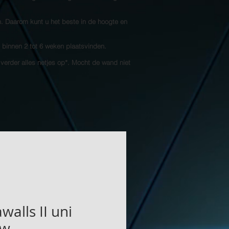
n. Daarom kunt u het beste in de hoogte en
l binnen 2 tot 6 weken plaatsvinden.
 verder alles netjes op*. Mocht de wand niet
walls II uni
uw