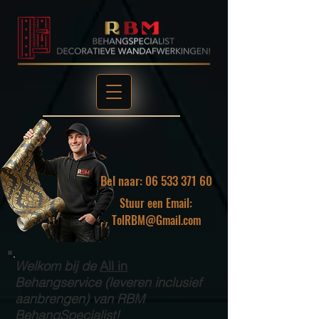
Bel naar: 06 533 371 60
Stuur een Email:
TolRBM@Gmail.com
Welkom bij de
All in
Behangservice (leveren inclusief
aanbrengen) van RBM
BehangSpecialist!