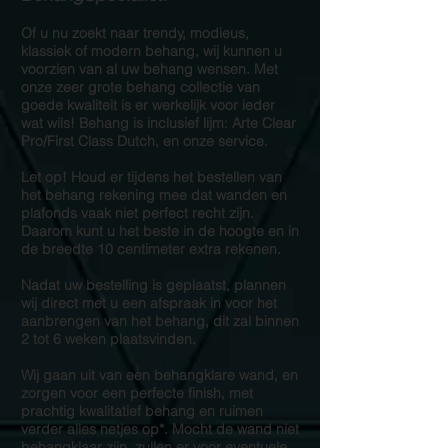
Of u nu zoekt naar trendy, modieus,
klassiek of modern behang, wij kunnen u
voorzien van al uw behang wensen. Met
onze zeer grote behang collectie van
goede kwaliteit is er werkelijk voor ieder
wat wils! Behang is inclusief lijm: Arte Clear
Pro/First Class Dutch, en onze service.
Let op! Houd er tijdens het bestellen van
het behang rekening mee dat wanden en
plafonds vaak niet perfect recht zijn.
Daarom kunt u het beste in de hoogte en in
de breedte 10 centimeter extra rekenen.
Nadat uw bestelling is geplaatst, plannen
wij direct met u een afspraak in voor het
aanbrengen van het behang, dit zal binnen
2 tot 6 weken plaatsvinden.
Wij gaan uit van een behangklare wand, en
zorgen voor een perfecte finish, met
prachtig kwalitatief behang en ruimen
verder alles netjes op*. Mocht de wand niet
behangklaar zijn, zullen er voor eventuele