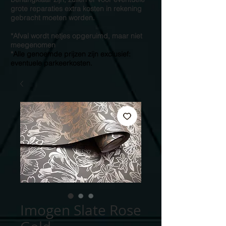
grote reparaties extra kosten in rekening
gebracht moeten worden.
*Afval wordt netjes opgeruimd, maar niet
meegenomen
*
Alle genoemde prijzen zijn exclusief:
eventuele parkeerkosten.
Imogen Slate Rose