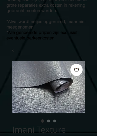
grote reparaties extra kosten in rekening
gebracht moeten worden.
*Afval wordt netjes opgeruimd, maar niet
meegenomen
*
Alle genoemde prijzen zijn exclusief:
eventuele parkeerkosten.
Imani Texture