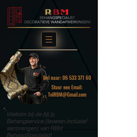
Bel naar: 06 533 371 60
Stuur een Email:
TolRBM@Gmail.com
Welkom bij de
All in
Behangservice (leveren inclusief
aanbrengen) van RBM
BehangSpecialist!