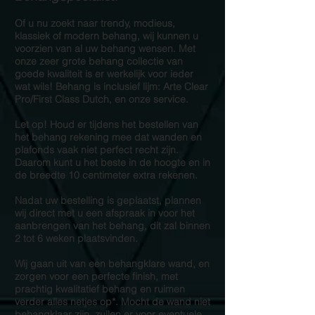
Of u nu zoekt naar trendy, modieus,
klassiek of modern behang, wij kunnen u
voorzien van al uw behang wensen. Met
onze zeer grote behang collectie van
goede kwaliteit is er werkelijk voor ieder
wat wils! Behang is inclusief lijm: Arte Clear
Pro/First Class Dutch, en onze service.
Let op! Houd er tijdens het bestellen van
het behang rekening mee dat wanden en
plafonds vaak niet perfect recht zijn.
Daarom kunt u het beste in de hoogte en in
de breedte 10 centimeter extra rekenen.
Nadat uw bestelling is geplaatst, plannen
wij direct met u een afspraak in voor het
aanbrengen van het behang, dit zal binnen
2 tot 6 weken plaatsvinden.
Wij gaan uit van een behangklare wand, en
zorgen voor een perfecte finish, met
prachtig kwalitatief behang en ruimen
verder alles netjes op*. Mocht de wand niet
behangklaar zijn, zullen er voor eventuele