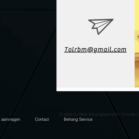
Tolrbm@gmail.com
© 2020 by RBM BehangSpecialist. Proudly 
e aanvragen
Contact
Behang Service