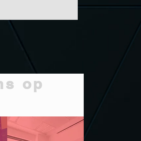
ns op