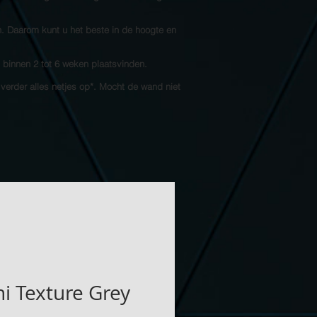
n. Daarom kunt u het beste in de hoogte en
l binnen 2 tot 6 weken plaatsvinden.
 verder alles netjes op*. Mocht de wand niet
i Texture Grey