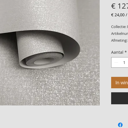
€ 12
€ 24,00
€ 24,00
per
Collectie:
1
Artikelnu
Vierkant
Afmeting:
meter
Patroon:
Aantal
*
Kwaliteit
In wi