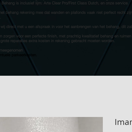
s! Behang is inclusief lijm: Arte Clear Pro/First Class Dutch, en onze service.
 het behang rekening mee dat wanden en plafonds vaak niet perfect recht zij
.
 wij direct met u een afspraak in voor het aanbrengen van het behang, dit za
 zorgen voor een perfecte finish, met prachtig kwalitatief behang en ruimen
e grote reparaties extra kosten in rekening gebracht moeten worden.
et meegenomen
entuele parkeerkosten.
Iman