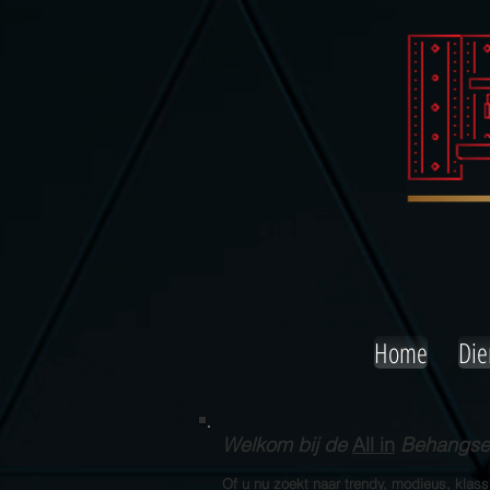
Home
Die
Welkom bij de
All in
Behangserv
Of u nu zoekt naar trendy, modieus, klas