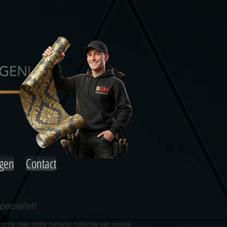
agen
Contact
ecialist!
 onze zeer grote behang collectie van goede