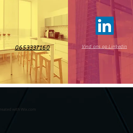
Vind ons op Linkedin
0653337160
created with
Wix.com