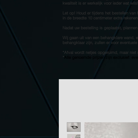
kwaliteit is er werkelijk voor ieder wat wil
Let op! Houd er tijdens het bestellen van
in de breedte 10 centimeter extra rekenen
Nadat uw bestelling is geplaatst, plannen
Wij gaan uit van een behangklare wand, en
behangklaar zijn, zullen er voor eventuel
*Afval wordt netjes opgeruimd, maar ni
*
Alle genoemde prijzen zijn exclusief: ev