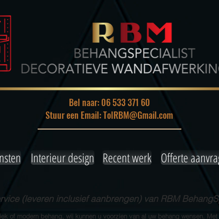
Bel naar: 06 533 371 60
Stuur een Email: TolRBM@Gmail.com
nsten
Interieur design
Recent werk
Offerte aanvr
ice (leveren inclusief aanbrengen) van RBM BehangSp
siek of modern behang, wij kunnen u voorzien van al uw behang wensen. Met