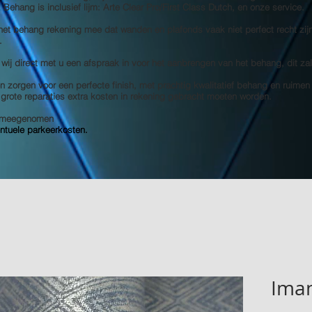
s! Behang is inclusief lijm: Arte Clear Pro/First Class Dutch, en onze service.
 het behang rekening mee dat wanden en plafonds vaak niet perfect recht zij
.
 wij direct met u een afspraak in voor het aanbrengen van het behang, dit za
 zorgen voor een perfecte finish, met prachtig kwalitatief behang en ruimen
e grote reparaties extra kosten in rekening gebracht moeten worden.
et meegenomen
entuele parkeerkosten.
Iman