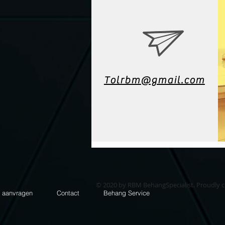
Tolrbm@gmail.com
© 2020 by RBM BehangSpecialist. Proudly 
e aanvragen
Contact
Behang Service