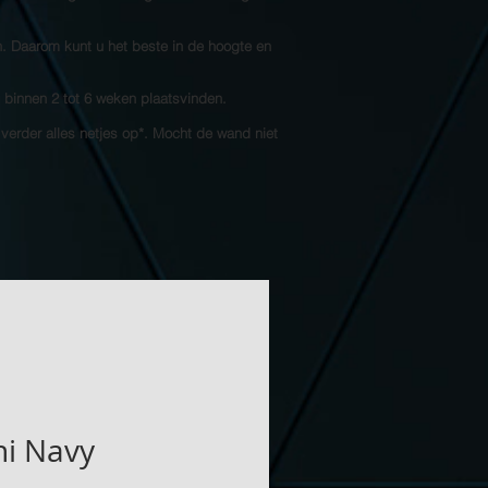
n. Daarom kunt u het beste in de hoogte en
l binnen 2 tot 6 weken plaatsvinden.
 verder alles netjes op*. Mocht de wand niet
i Navy