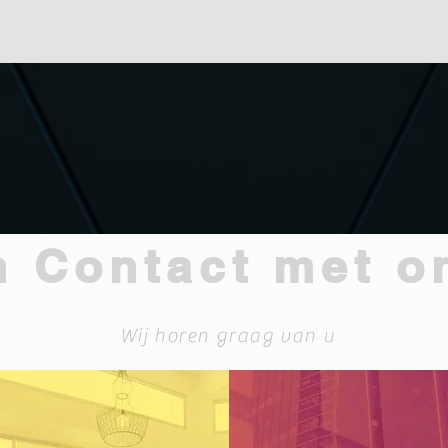
 Contact met o
Wij horen graag van u