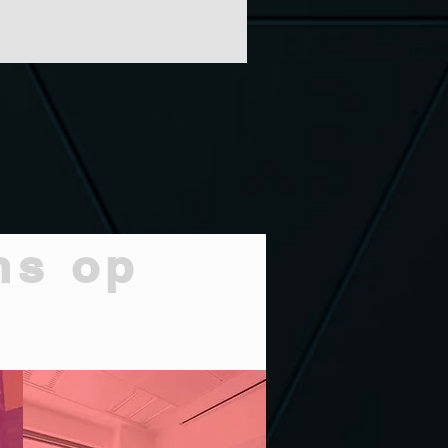
ns op