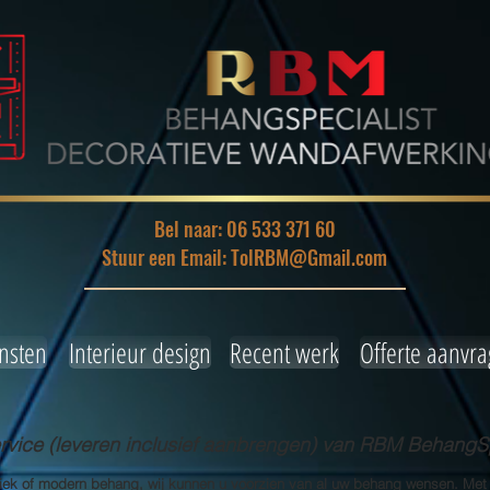
Bel naar: 06 533 371 60
Stuur een Email: TolRBM@Gmail.com
nsten
Interieur design
Recent werk
Offerte aanvr
ice (leveren inclusief aanbrengen) van RBM BehangSp
siek of modern behang, wij kunnen u voorzien van al uw behang wensen. Met