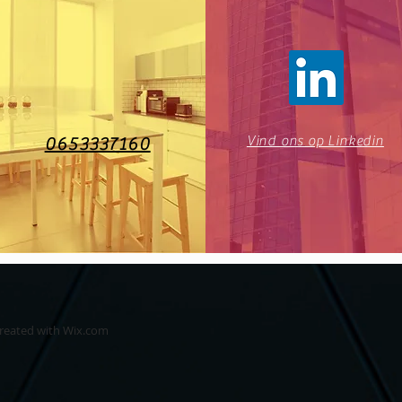
Vind ons op Linkedin
0653337160
created with
Wix.com