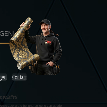
agen
Contact
ecialist!
 onze zeer grote behang collectie van goede