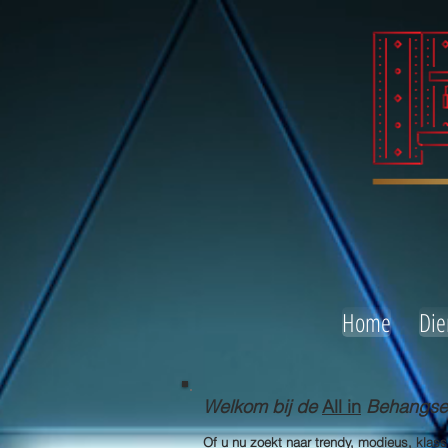
Home
Die
Welkom bij de
All in
Behangserv
Of u nu zoekt naar trendy, modieus, klas