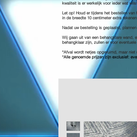
kwaliteit is er werkelijk voor ieder wat wil
Let op! Houd er tijdens het bestellen van
in de breedte 10 centimeter extra rekenen
Nadat uw bestelling is geplaatst, plannen
Wij gaan uit van een behangklare wand, en
behangklaar zijn, zullen er voor eventuel
*Afval wordt netjes opgeruimd, maar ni
*
Alle genoemde prijzen zijn exclusief: ev