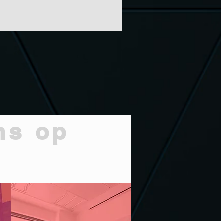
ns op