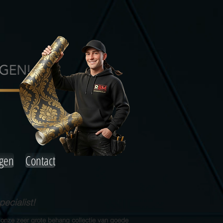
agen
Contact
ecialist!
 onze zeer grote behang collectie van goede