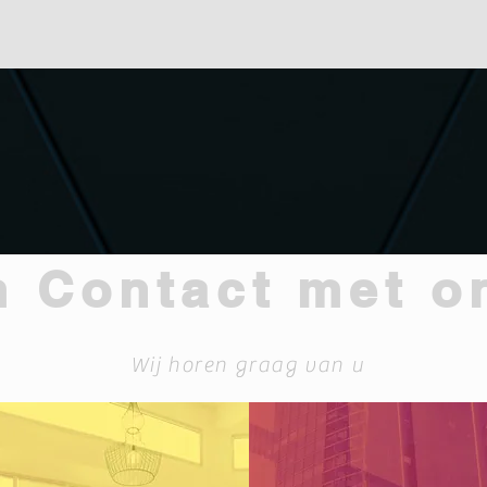
 Contact met o
Wij horen graag van u