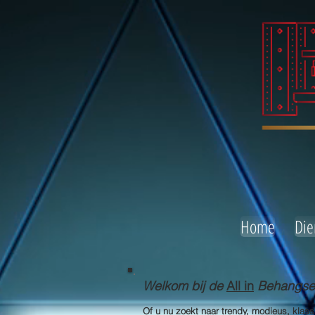
Home
Die
Welkom bij de
All in
Behangserv
Of u nu zoekt naar trendy, modieus, klas