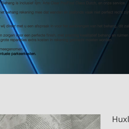
s! Behang is inclusief lijm: Arte Clear Pro/First Class Dutch, en onze service.
 het behang rekening mee dat wanden en plafonds vaak niet perfect recht zij
.
 wij direct met u een afspraak in voor het aanbrengen van het behang, dit za
 zorgen voor een perfecte finish, met prachtig kwalitatief behang en ruimen
e grote reparaties extra kosten in rekening gebracht moeten worden.
et meegenomen
entuele parkeerkosten.
Huxl