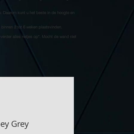
n. Daarom kunt u het beste in de hoogte en
l binnen 2 tot 6 weken plaatsvinden.
 verder alles netjes op*. Mocht de wand niet
ey Grey