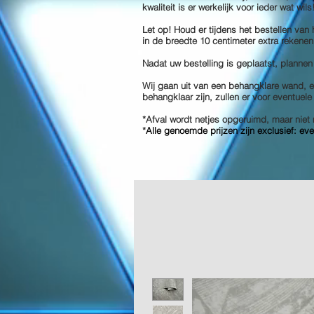
kwaliteit is er werkelijk voor ieder wat wil
Let op! Houd er tijdens het bestellen van
in de breedte 10 centimeter extra rekenen
Nadat uw bestelling is geplaatst, plannen
Wij gaan uit van een behangklare wand, en
behangklaar zijn, zullen er voor eventuel
*Afval wordt netjes opgeruimd, maar ni
*
Alle genoemde prijzen zijn exclusief: ev