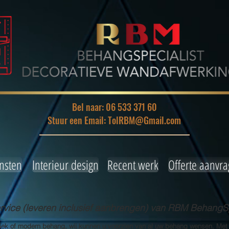
Bel naar: 06 533 371 60
Stuur een Email: TolRBM@Gmail.com
nsten
Interieur design
Recent werk
Offerte aanvr
ice (leveren inclusief aanbrengen) van RBM BehangSp
siek of modern behang, wij kunnen u voorzien van al uw behang wensen. Met