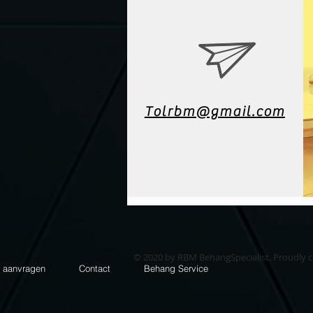
Tolrbm@gmail.com
© 2020 by RBM BehangSpecialist. Proudly 
e aanvragen
Contact
Behang Service