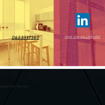
Vind ons op Linkedin
0653337160
created with
Wix.com