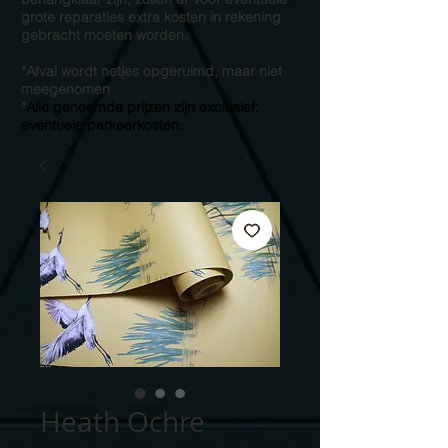
grote reparaties extra kosten in rekening
gebracht moeten worden.
*Afval wordt netjes opgeruimd, maar niet
meegenomen
*
Alle genoemde prijzen zijn exclusief:
eventuele parkeerkosten.
Heath Ochre