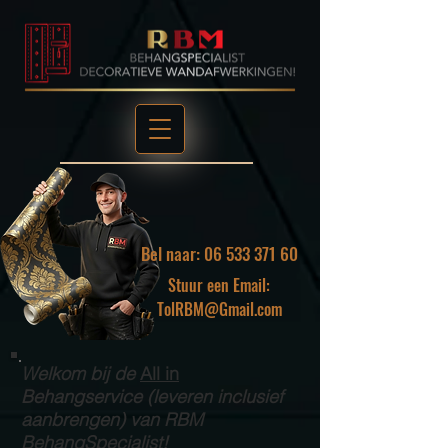
Bel naar: 06 533 371 60
Stuur een Email:
TolRBM@Gmail.com
Welkom bij de
All in
Behangservice (leveren inclusief
aanbrengen) van RBM
BehangSpecialist!