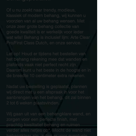
Of u nu zoekt naar trendy, modieus,
klassiek of modern behang, wij kunnen u
voorzien van al uw behang wensen. Met
onze zeer grote behang collectie van
goede kwaliteit is er werkelijk voor ieder
wat wils! Behang is inclusief lijm: Arte Clear
Pro/First Class Dutch, en onze service.
Let op! Houd er tijdens het bestellen van
het behang rekening mee dat wanden en
plafonds vaak niet perfect recht zijn.
Daarom kunt u het beste in de hoogte en in
de breedte 10 centimeter extra rekenen.
Nadat uw bestelling is geplaatst, plannen
wij direct met u een afspraak in voor het
aanbrengen van het behang, dit zal binnen
2 tot 6 weken plaatsvinden.
Wij gaan uit van een behangklare wand, en
zorgen voor een perfecte finish, met
prachtig kwalitatief behang en ruimen
verder alles netjes op*. Mocht de wand niet
behangklaar zijn, zullen er voor eventuele