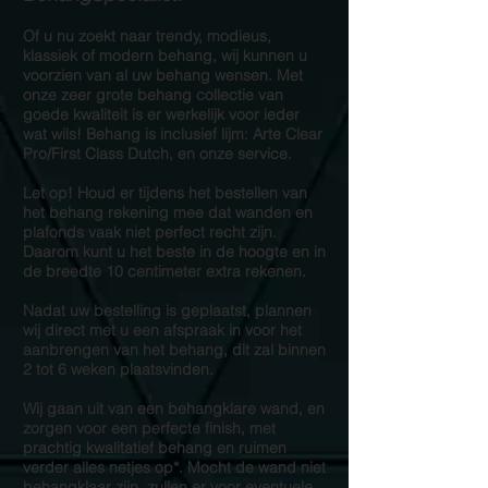
Of u nu zoekt naar trendy, modieus,
klassiek of modern behang, wij kunnen u
voorzien van al uw behang wensen. Met
onze zeer grote behang collectie van
goede kwaliteit is er werkelijk voor ieder
wat wils! Behang is inclusief lijm: Arte Clear
Pro/First Class Dutch, en onze service.
Let op! Houd er tijdens het bestellen van
het behang rekening mee dat wanden en
plafonds vaak niet perfect recht zijn.
Daarom kunt u het beste in de hoogte en in
de breedte 10 centimeter extra rekenen.
Nadat uw bestelling is geplaatst, plannen
wij direct met u een afspraak in voor het
aanbrengen van het behang, dit zal binnen
2 tot 6 weken plaatsvinden.
Wij gaan uit van een behangklare wand, en
zorgen voor een perfecte finish, met
prachtig kwalitatief behang en ruimen
verder alles netjes op*. Mocht de wand niet
behangklaar zijn, zullen er voor eventuele