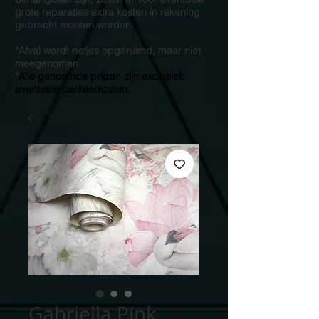
grote reparaties extra kosten in rekening
gebracht moeten worden.
*Afval wordt netjes opgeruimd, maar niet
meegenomen
*
Alle genoemde prijzen zijn exclusief:
eventuele parkeerkosten.
Gabriella Pink