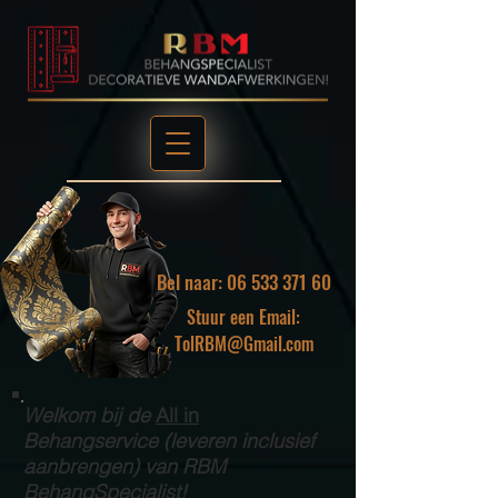
Bel naar: 06 533 371 60
Stuur een Email:
TolRBM@Gmail.com
Welkom bij de
All in
Behangservice (leveren inclusief
aanbrengen) van RBM
BehangSpecialist!