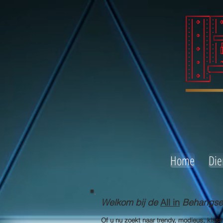
Home
Die
Welkom bij de
All in
Behangserv
Of u nu zoekt naar trendy, modieus, klas