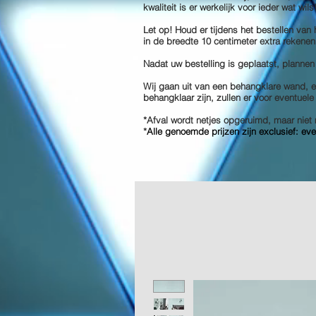
kwaliteit is er werkelijk voor ieder wat wil
Let op! Houd er tijdens het bestellen van
in de breedte 10 centimeter extra rekenen
Nadat uw bestelling is geplaatst, plannen
Wij gaan uit van een behangklare wand, en
behangklaar zijn, zullen er voor eventuel
*Afval wordt netjes opgeruimd, maar ni
*
Alle genoemde prijzen zijn exclusief: ev