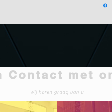
Ruim
hal, K
 Contact met o
Wij horen graag van u