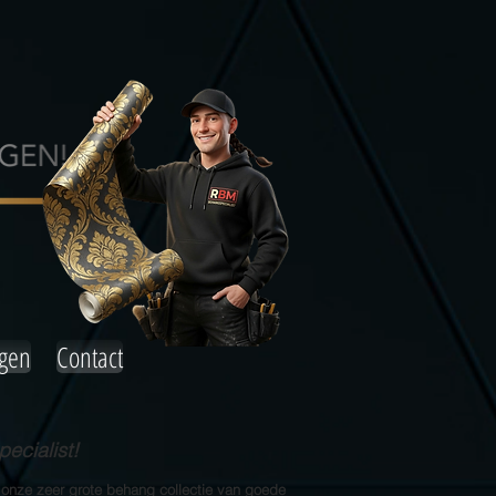
agen
Contact
ecialist!
 onze zeer grote behang collectie van goede