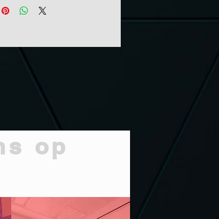
tes
Woonkamer, Slaapkamer, Gang /
euken
ns op