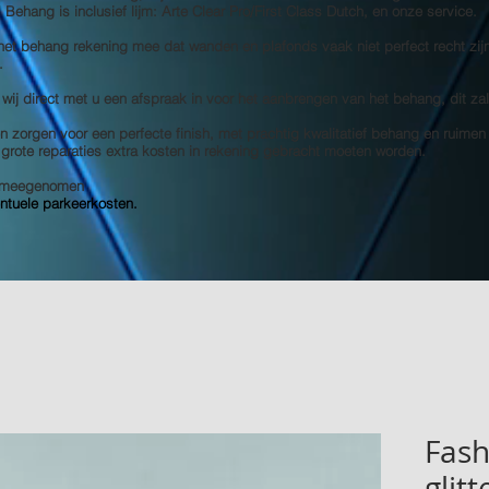
s! Behang is inclusief lijm: Arte Clear Pro/First Class Dutch, en onze service.
 het behang rekening mee dat wanden en plafonds vaak niet perfect recht zij
.
 wij direct met u een afspraak in voor het aanbrengen van het behang, dit za
 zorgen voor een perfecte finish, met prachtig kwalitatief behang en ruimen
e grote reparaties extra kosten in rekening gebracht moeten worden.
et meegenomen
entuele parkeerkosten.
Fash
glit