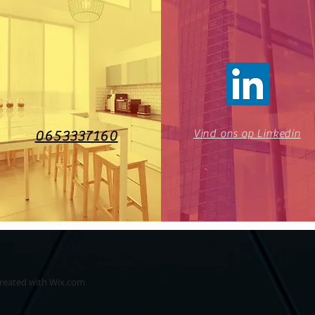
Vind ons op Linkedin
0653337160
created with
Wix.com