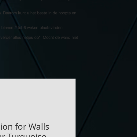
n. Daarom kunt u het beste in de hoogte en
l binnen 2 tot 6 weken plaatsvinden.
 verder alles netjes op*. Mocht de wand niet
ion for Walls
ter Turquoise