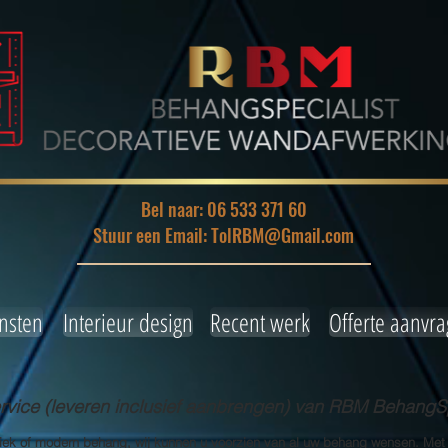
Bel naar: 06 533 371 60
Stuur een Email: TolRBM@Gmail.com
nsten
Interieur design
Recent werk
Offerte aanvr
ice (leveren inclusief aanbrengen) van RBM BehangSp
siek of modern behang, wij kunnen u voorzien van al uw behang wensen. Met