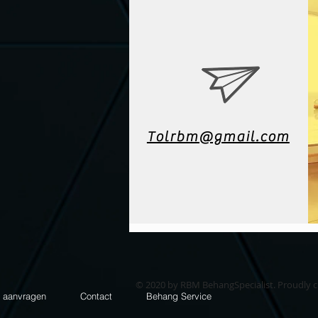
Tolrbm@gmail.com
© 2020 by RBM BehangSpecialist. Proudly 
e aanvragen
Contact
Behang Service