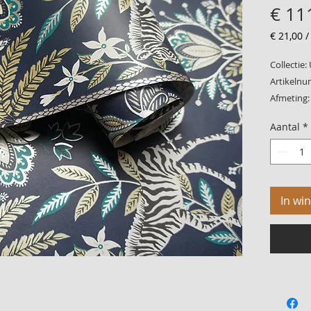
€ 11
€ 21,00
€ 21,00
per
Collectie:
1
Artikelnu
Vierkant
Afmeting:
meter
Patroon:
Aantal
*
Kwaliteit
In wi