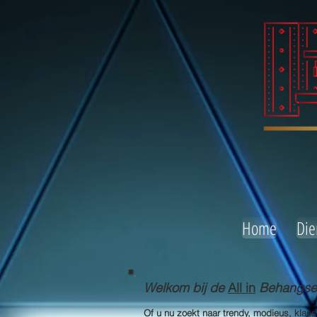
Home
Die
Welkom bij de
All in
Behangserv
Of u nu zoekt naar trendy, modieus, klas