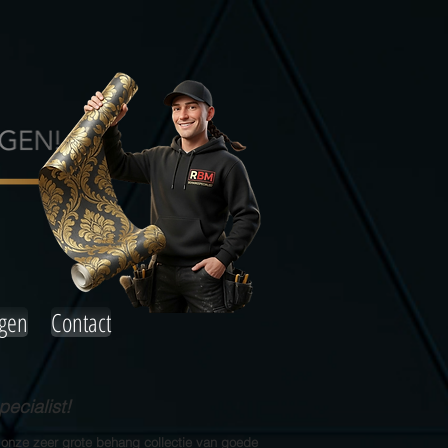
agen
Contact
ecialist!
 onze zeer grote behang collectie van goede