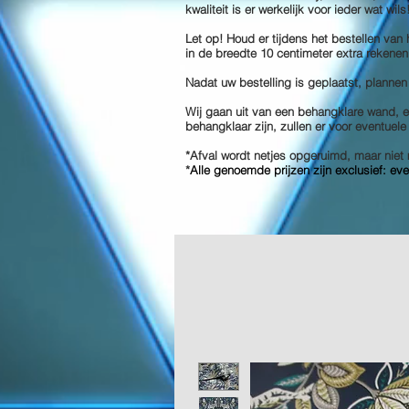
kwaliteit is er werkelijk voor ieder wat wil
Let op! Houd er tijdens het bestellen van
in de breedte 10 centimeter extra rekenen
Nadat uw bestelling is geplaatst, plannen
Wij gaan uit van een behangklare wand, en
behangklaar zijn, zullen er voor eventuel
*Afval wordt netjes opgeruimd, maar ni
*
Alle genoemde prijzen zijn exclusief: ev