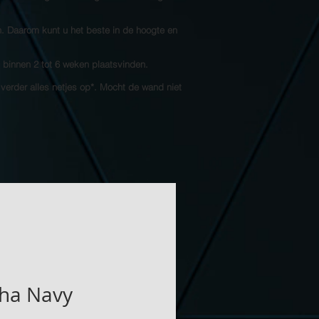
n. Daarom kunt u het beste in de hoogte en
l binnen 2 tot 6 weken plaatsvinden.
 verder alles netjes op*. Mocht de wand niet
ha Navy