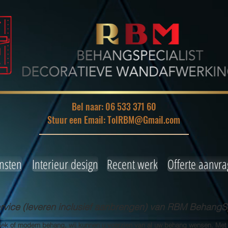
Bel naar: 06 533 371 60
Stuur een Email: TolRBM@Gmail.com
nsten
Interieur design
Recent werk
Offerte aanvr
ice (leveren inclusief aanbrengen) van RBM BehangSp
siek of modern behang, wij kunnen u voorzien van al uw behang wensen. Met