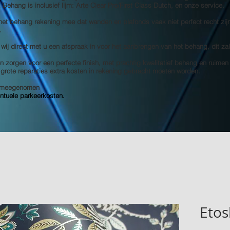
s! Behang is inclusief lijm: Arte Clear Pro/First Class Dutch, en onze service.
 het behang rekening mee dat wanden en plafonds vaak niet perfect recht zij
.
 wij direct met u een afspraak in voor het aanbrengen van het behang, dit za
 zorgen voor een perfecte finish, met prachtig kwalitatief behang en ruimen
e grote reparaties extra kosten in rekening gebracht moeten worden.
et meegenomen
entuele parkeerkosten.
Etos