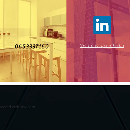
Vind ons op Linkedin
0653337160
created with
Wix.com