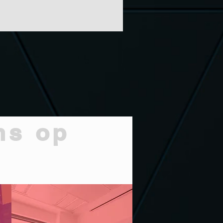
ns op