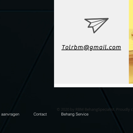
Tolrbm@gmail.com
© 2020 by RBM BehangSpecialist. Proudly 
e aanvragen
Contact
Behang Service