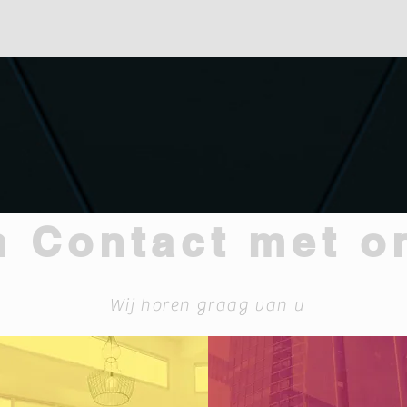
 Contact met o
Wij horen graag van u