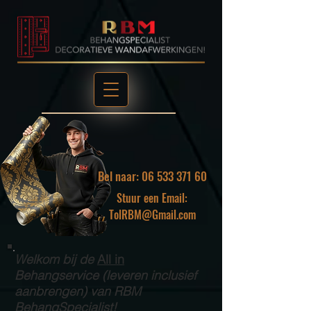
Bel naar: 06 533 371 60
Stuur een Email:
TolRBM@Gmail.com
Welkom bij de
All in
Behangservice (leveren inclusief
aanbrengen) van RBM
BehangSpecialist!