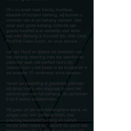
Of u nu zoekt naar trendy, modieus,
klassiek of modern behang, wij kunnen u
voorzien van al uw behang wensen. Met
onze zeer grote behang collectie van
goede kwaliteit is er werkelijk voor ieder
wat wils! Behang is inclusief lijm: Arte Clear
Pro/First Class Dutch, en onze service.
Let op! Houd er tijdens het bestellen van
het behang rekening mee dat wanden en
plafonds vaak niet perfect recht zijn.
Daarom kunt u het beste in de hoogte en in
de breedte 10 centimeter extra rekenen.
Nadat uw bestelling is geplaatst, plannen
wij direct met u een afspraak in voor het
aanbrengen van het behang, dit zal binnen
2 tot 6 weken plaatsvinden.
Wij gaan uit van een behangklare wand, en
zorgen voor een perfecte finish, met
prachtig kwalitatief behang en ruimen
verder alles netjes op*. Mocht de wand niet
behangklaar zijn, zullen er voor eventuele