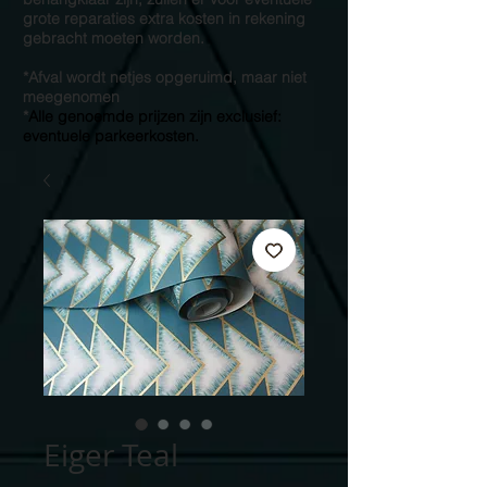
grote reparaties extra kosten in rekening
gebracht moeten worden.
*Afval wordt netjes opgeruimd, maar niet
meegenomen
*
Alle genoemde prijzen zijn exclusief:
eventuele parkeerkosten.
Eiger Teal