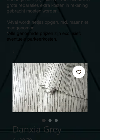
grote reparaties extra kosten in rekening
gebracht moeten worden.
*Afval wordt netjes opgeruimd, maar niet
meegenomen
*
Alle genoemde prijzen zijn exclusief:
eventuele parkeerkosten.
Danxia Grey