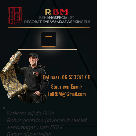
Bel naar: 06 533 371 60
Stuur een Email:
TolRBM@Gmail.com
Welkom bij de
All in
Behangservice (leveren inclusief
aanbrengen) van RBM
BehangSpecialist!