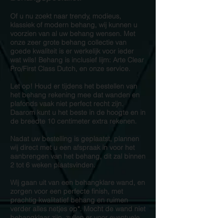
Of u nu zoekt naar trendy, modieus,
klassiek of modern behang, wij kunnen u
voorzien van al uw behang wensen. Met
onze zeer grote behang collectie van
goede kwaliteit is er werkelijk voor ieder
wat wils! Behang is inclusief lijm: Arte Clear
Pro/First Class Dutch, en onze service.
Let op! Houd er tijdens het bestellen van
het behang rekening mee dat wanden en
plafonds vaak niet perfect recht zijn.
Daarom kunt u het beste in de hoogte en in
de breedte 10 centimeter extra rekenen.
Nadat uw bestelling is geplaatst, plannen
wij direct met u een afspraak in voor het
aanbrengen van het behang, dit zal binnen
2 tot 6 weken plaatsvinden.
Wij gaan uit van een behangklare wand, en
zorgen voor een perfecte finish, met
prachtig kwalitatief behang en ruimen
verder alles netjes op*. Mocht de wand niet
behangklaar zijn, zullen er voor eventuele