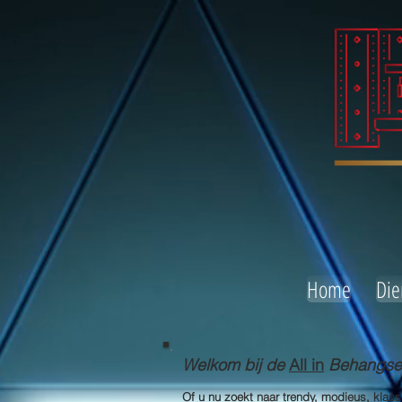
Home
Die
Welkom bij de
All in
Behangserv
Of u nu zoekt naar trendy, modieus, klas