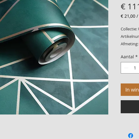
€ 11
€ 21,00
€ 21,00
per
Collectie:
1
Artikelnu
Vierkant
Afmeting:
meter
Patroon: 
Aantal
*
Kwaliteit:
In wi