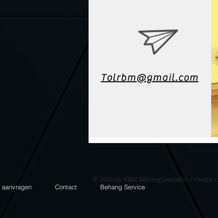
Tolrbm@gmail.com
© 2020 by RBM BehangSpecialist. Proudly 
e aanvragen
Contact
Behang Service