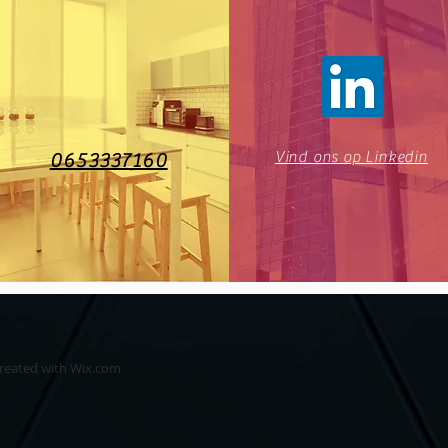
Vind ons op Linkedin
0653337160
created with
Wix.com