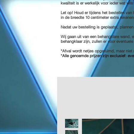
kwaliteit is er werkelijk voor ieder wat wil
Let op! Houd er tijdens het bestellen van
in de breedte 10 centimeter extra rekenen
Nadat uw bestelling is geplaatst, plannen
Wij gaan uit van een behangklare wand, en
behangklaar zijn, zullen er voor eventuel
*Afval wordt netjes opgeruimd, maar ni
*
Alle genoemde prijzen zijn exclusief: ev