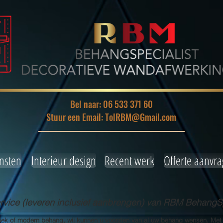
Bel naar: 06 533 371 60
Stuur een Email: TolRBM@Gmail.com
nsten
Interieur design
Recent werk
Offerte aanvr
ice (leveren inclusief aanbrengen) van RBM BehangSp
siek of modern behang, wij kunnen u voorzien van al uw behang wensen. Met