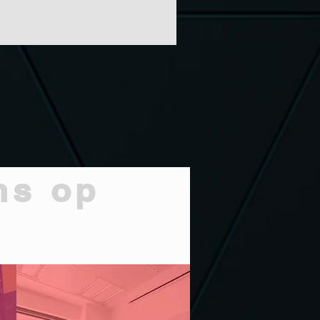
ns op