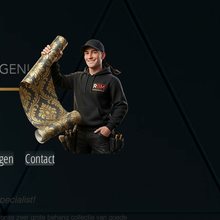
agen
Contact
ecialist!
 onze zeer grote behang collectie van goede