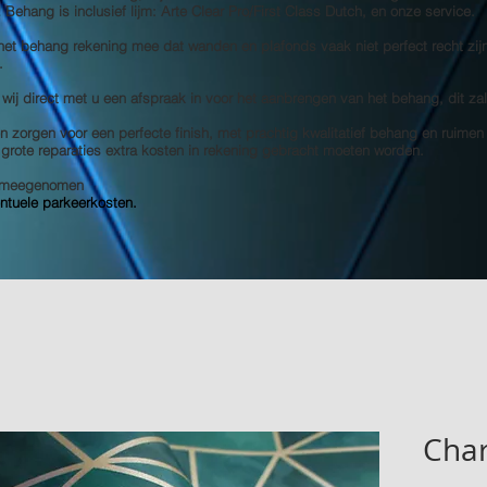
s! Behang is inclusief lijm: Arte Clear Pro/First Class Dutch, en onze service.
 het behang rekening mee dat wanden en plafonds vaak niet perfect recht zij
.
 wij direct met u een afspraak in voor het aanbrengen van het behang, dit za
 zorgen voor een perfecte finish, met prachtig kwalitatief behang en ruimen
e grote reparaties extra kosten in rekening gebracht moeten worden.
et meegenomen
entuele parkeerkosten.
Char