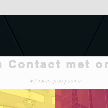
 Contact met o
Wij horen graag van u