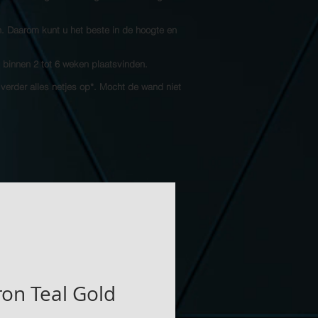
n. Daarom kunt u het beste in de hoogte en
l binnen 2 tot 6 weken plaatsvinden.
 verder alles netjes op*. Mocht de wand niet
on Teal Gold