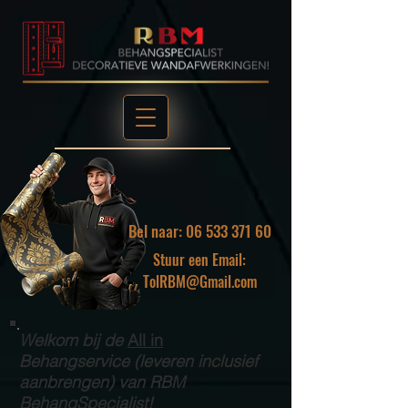
Bel naar: 06 533 371 60
Stuur een Email:
TolRBM@Gmail.com
Welkom bij de
All in
Behangservice (leveren inclusief
aanbrengen) van RBM
BehangSpecialist!