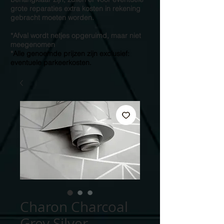
grote reparaties extra kosten in rekening
gebracht moeten worden.
*Afval wordt netjes opgeruimd, maar niet
meegenomen
*
Alle genoemde prijzen zijn exclusief:
eventuele parkeerkosten.
Charon Charcoal
Grey Silver