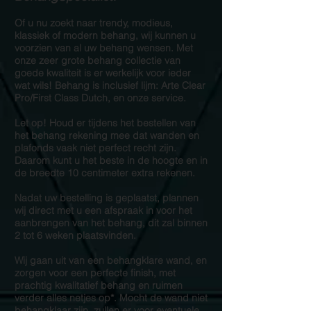
Of u nu zoekt naar trendy, modieus,
klassiek of modern behang, wij kunnen u
voorzien van al uw behang wensen. Met
onze zeer grote behang collectie van
goede kwaliteit is er werkelijk voor ieder
wat wils! Behang is inclusief lijm: Arte Clear
Pro/First Class Dutch, en onze service.
Let op! Houd er tijdens het bestellen van
het behang rekening mee dat wanden en
plafonds vaak niet perfect recht zijn.
Daarom kunt u het beste in de hoogte en in
de breedte 10 centimeter extra rekenen.
Nadat uw bestelling is geplaatst, plannen
wij direct met u een afspraak in voor het
aanbrengen van het behang, dit zal binnen
2 tot 6 weken plaatsvinden.
Wij gaan uit van een behangklare wand, en
zorgen voor een perfecte finish, met
prachtig kwalitatief behang en ruimen
verder alles netjes op*. Mocht de wand niet
behangklaar zijn, zullen er voor eventuele