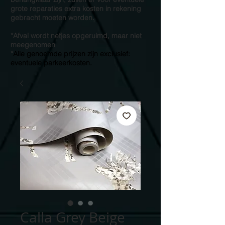
grote reparaties extra kosten in rekening
gebracht moeten worden.
*Afval wordt netjes opgeruimd, maar niet
meegenomen
*
Alle genoemde prijzen zijn exclusief:
eventuele parkeerkosten.
Calla Grey Beige