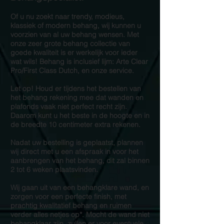
Of u nu zoekt naar trendy, modieus,
klassiek of modern behang, wij kunnen u
voorzien van al uw behang wensen. Met
onze zeer grote behang collectie van
goede kwaliteit is er werkelijk voor ieder
wat wils! Behang is inclusief lijm: Arte Clear
Pro/First Class Dutch, en onze service.
Let op! Houd er tijdens het bestellen van
het behang rekening mee dat wanden en
plafonds vaak niet perfect recht zijn.
Daarom kunt u het beste in de hoogte en in
de breedte 10 centimeter extra rekenen.
Nadat uw bestelling is geplaatst, plannen
wij direct met u een afspraak in voor het
aanbrengen van het behang, dit zal binnen
2 tot 6 weken plaatsvinden.
Wij gaan uit van een behangklare wand, en
zorgen voor een perfecte finish, met
prachtig kwalitatief behang en ruimen
verder alles netjes op*. Mocht de wand niet
behangklaar zijn, zullen er voor eventuele