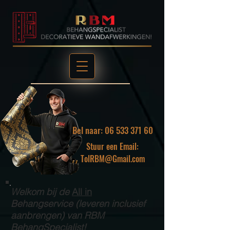
Bel naar: 06 533 371 60
Stuur een Email:
TolRBM@Gmail.com
Welkom bij de
All in
Behangservice (leveren inclusief
aanbrengen) van RBM
BehangSpecialist!