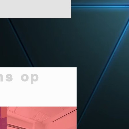
ns op