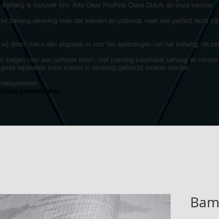
s! Behang is inclusief lijm: Arte Clear Pro/First Class Dutch, en onze service.
 het behang rekening mee dat wanden en plafonds vaak niet perfect recht zij
.
 wij direct met u een afspraak in voor het aanbrengen van het behang, dit za
 zorgen voor een perfecte finish, met prachtig kwalitatief behang en ruimen
e grote reparaties extra kosten in rekening gebracht moeten worden.
et meegenomen
entuele parkeerkosten.
Bamb