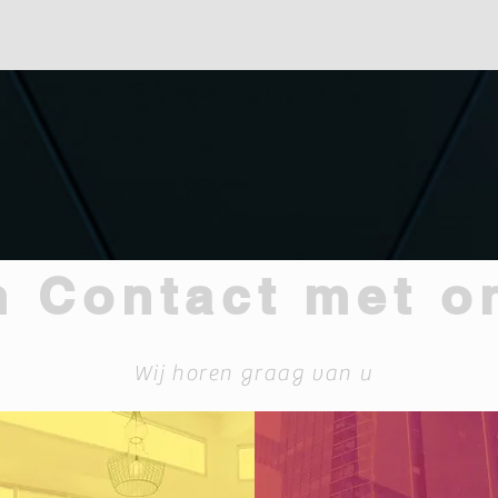
 Contact met o
Wij horen graag van u