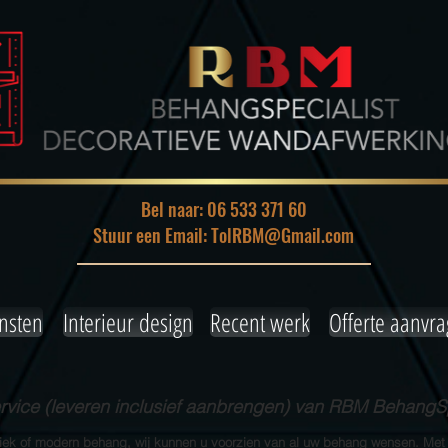
Bel naar: 06 533 371 60
Stuur een Email: TolRBM@Gmail.com
nsten
Interieur design
Recent werk
Offerte aanvr
ice (leveren inclusief aanbrengen) van RBM BehangSp
siek of modern behang, wij kunnen u voorzien van al uw behang wensen. Met