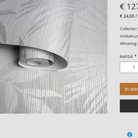
€ 12
€ 24,00
€ 24,00
per
Collectie:
1
Artikelnu
Vierkant
Afmeting:
meter
Patroon:
Aantal
*
Kwaliteit
In wi