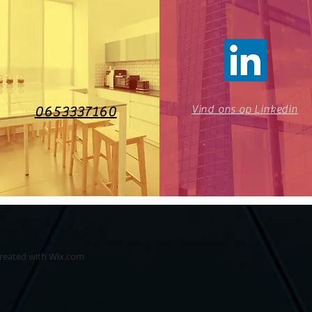
Vind ons op Linkedin
0653337160
created with
Wix.com