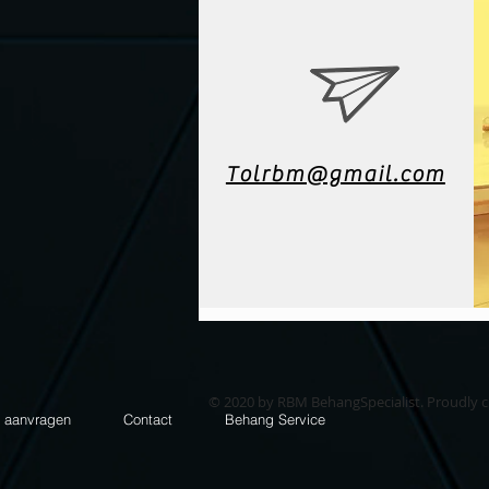
Tolrbm@gmail.com
© 2020 by RBM BehangSpecialist. Proudly 
e aanvragen
Contact
Behang Service