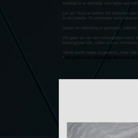
kwaliteit is er werkelijk voor ieder wat wil
Let op! Houd er tijdens het bestellen van
in de breedte 10 centimeter extra rekenen
Nadat uw bestelling is geplaatst, plannen
Wij gaan uit van een behangklare wand, en
behangklaar zijn, zullen er voor eventuel
*Afval wordt netjes opgeruimd, maar ni
*
Alle genoemde prijzen zijn exclusief: ev