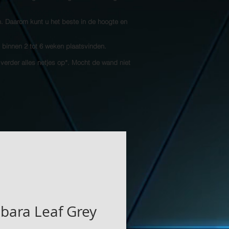
n. Daarom kunt u het beste in de hoogte en
l binnen 2 tot 6 weken plaatsvinden.
 verder alles netjes op*. Mocht de wand niet
ara Leaf Grey