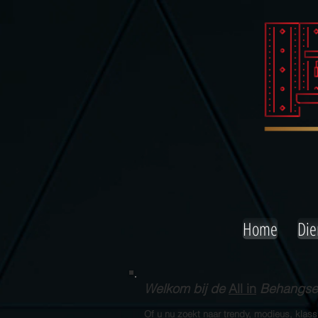
Home
Die
Welkom bij de
All in
Behangserv
Of u nu zoekt naar trendy, modieus, klas