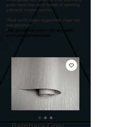
grote reparaties extra kosten in rekening
gebracht moeten worden.
*Afval wordt netjes opgeruimd, maar niet
meegenomen
*
Alle genoemde prijzen zijn exclusief:
eventuele parkeerkosten.
Bambara Grey