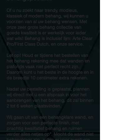
Of u nu zoekt naar trendy, modieus,
klassiek of modern behang, wij kunnen u
voorzien van al uw behang wensen. Met
onze zeer grote behang collectie van
goede kwaliteit is er werkelijk voor ieder
wat wils! Behang is inclusief lijm: Arte Clear
Pro/First Class Dutch, en onze service.
Let op! Houd er tijdens het bestellen van
het behang rekening mee dat wanden en
plafonds vaak niet perfect recht zijn.
Daarom kunt u het beste in de hoogte en in
de breedte 10 centimeter extra rekenen.
Nadat uw bestelling is geplaatst, plannen
wij direct met u een afspraak in voor het
aanbrengen van het behang, dit zal binnen
2 tot 6 weken plaatsvinden.
Wij gaan uit van een behangklare wand, en
zorgen voor een perfecte finish, met
prachtig kwalitatief behang en ruimen
verder alles netjes op*. Mocht de wand niet
behangklaar zijn, zullen er voor eventuele