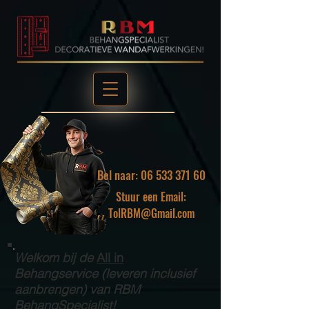
Bel naar: 06 533 371 60
Stuur een Email:
TolRBM@Gmail.com
Welkom bij de
All in
Behangservice (leveren inclusief
aanbrengen) van RBM
BehangSpecialist!