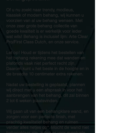
Of u nu zoekt naar trendy, modieus,
klassiek of modern behang, wij kunnen u
voorzien van al uw behang wensen. Met
onze zeer grote behang collectie van
goede kwaliteit is er werkelijk voor ieder
wat wils! Behang is inclusief lijm: Arte Clear
Pro/First Class Dutch, en onze service.
Let op! Houd er tijdens het bestellen van
het behang rekening mee dat wanden en
plafonds vaak niet perfect recht zijn.
Daarom kunt u het beste in de hoogte en in
de breedte 10 centimeter extra rekenen.
Nadat uw bestelling is geplaatst, plannen
wij direct met u een afspraak in voor het
aanbrengen van het behang, dit zal binnen
2 tot 6 weken plaatsvinden.
Wij gaan uit van een behangklare wand, en
zorgen voor een perfecte finish, met
prachtig kwalitatief behang en ruimen
verder alles netjes op*. Mocht de wand niet
behangklaar zijn, zullen er voor eventuele