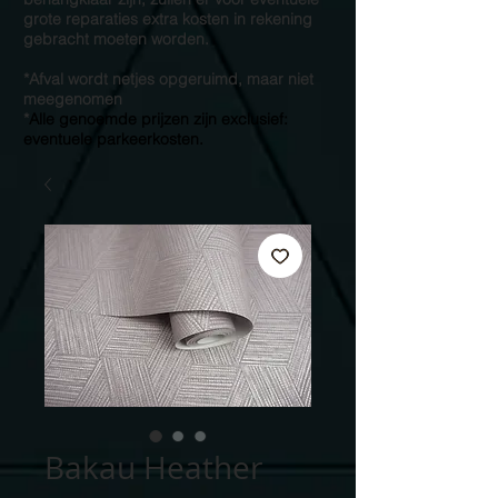
grote reparaties extra kosten in rekening
gebracht moeten worden.
*Afval wordt netjes opgeruimd, maar niet
meegenomen
*
Alle genoemde prijzen zijn exclusief:
eventuele parkeerkosten.
Bakau Heather