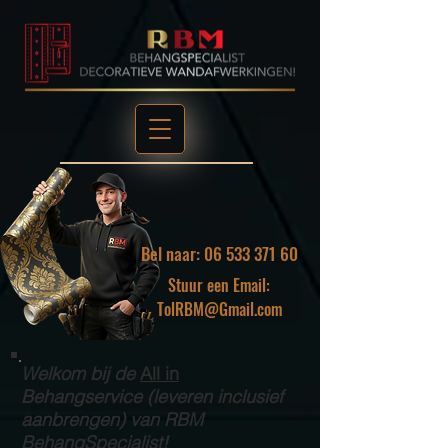
Bel naar: 06 533 371 60
Stuur een Email:
TolRBM@Gmail.com
Welkom bij de
All in
Behangservice (leveren inclusief
aanbrengen) van RBM
BehangSpecialist!