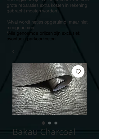
grote reparaties extra kosten in rekening
gebracht moeten worden.
*Afval wordt netjes opgeruimd, maar niet
meegenomen
*
Alle genoemde prijzen zijn exclusief:
eventuele parkeerkosten.
Bakau Charcoal