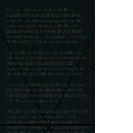
Of u nu zoekt naar trendy, modieus,
klassiek of modern behang, wij kunnen u
voorzien van al uw behang wensen. Met
onze zeer grote behang collectie van
goede kwaliteit is er werkelijk voor ieder
wat wils! Behang is inclusief lijm: Arte Clear
Pro/First Class Dutch, en onze service.
Let op! Houd er tijdens het bestellen van
het behang rekening mee dat wanden en
plafonds vaak niet perfect recht zijn.
Daarom kunt u het beste in de hoogte en in
de breedte 10 centimeter extra rekenen.
Nadat uw bestelling is geplaatst, plannen
wij direct met u een afspraak in voor het
aanbrengen van het behang, dit zal binnen
2 tot 6 weken plaatsvinden.
Wij gaan uit van een behangklare wand, en
zorgen voor een perfecte finish, met
prachtig kwalitatief behang en ruimen
verder alles netjes op*. Mocht de wand niet
behangklaar zijn, zullen er voor eventuele