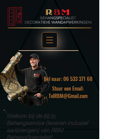
Bel naar: 06 533 371 60
Stuur een Email:
TolRBM@Gmail.com
Welkom bij de
All in
Behangservice (leveren inclusief
aanbrengen) van RBM
BehangSpecialist!