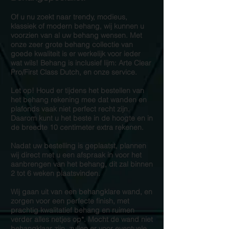
Of u nu zoekt naar trendy, modieus,
klassiek of modern behang, wij kunnen u
voorzien van al uw behang wensen. Met
onze zeer grote behang collectie van
goede kwaliteit is er werkelijk voor ieder
wat wils! Behang is inclusief lijm: Arte Clear
Pro/First Class Dutch, en onze service.
Let op! Houd er tijdens het bestellen van
het behang rekening mee dat wanden en
plafonds vaak niet perfect recht zijn.
Daarom kunt u het beste in de hoogte en in
de breedte 10 centimeter extra rekenen.
Nadat uw bestelling is geplaatst, plannen
wij direct met u een afspraak in voor het
aanbrengen van het behang, dit zal binnen
2 tot 6 weken plaatsvinden.
Wij gaan uit van een behangklare wand, en
zorgen voor een perfecte finish, met
prachtig kwalitatief behang en ruimen
verder alles netjes op*. Mocht de wand niet
behangklaar zijn, zullen er voor eventuele