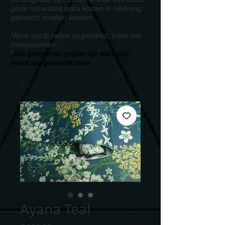
grote reparaties extra kosten in rekening
gebracht moeten worden.
*Afval wordt netjes opgeruimd, maar niet
meegenomen
*
Alle genoemde prijzen zijn exclusief:
eventuele parkeerkosten.
Ayana Teal