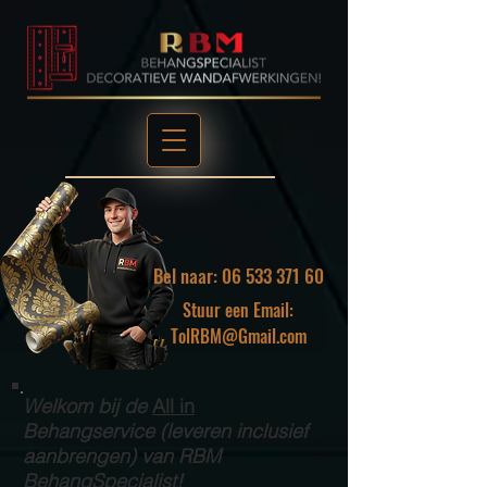
Bel naar: 06 533 371 60
Stuur een Email:
TolRBM@Gmail.com
Welkom bij de
All in
Behangservice (leveren inclusief
aanbrengen) van RBM
BehangSpecialist!