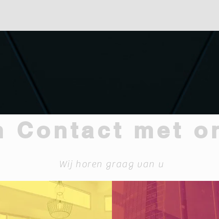
 Contact met o
Wij horen graag van u