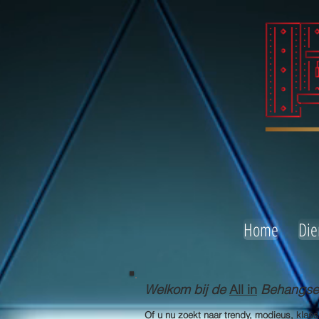
Home
Die
Welkom bij de
All in
Behangserv
Of u nu zoekt naar trendy, modieus, klas