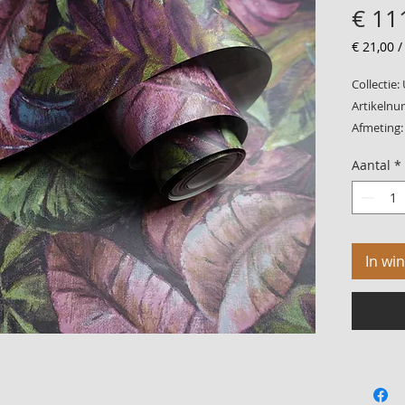
€ 11
€ 21,00
€ 21,00
per
Collectie:
1
Artikelnu
Vierkant
Afmeting:
meter
Patroon: 
Aantal
*
Kwaliteit:
In wi