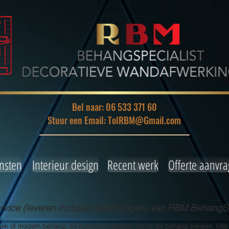
Bel naar: 06 533 371 60
Stuur een Email: TolRBM@Gmail.com
nsten
Interieur design
Recent werk
Offerte aanvr
ice (leveren inclusief aanbrengen) van RBM BehangSp
siek of modern behang, wij kunnen u voorzien van al uw behang wensen. Met