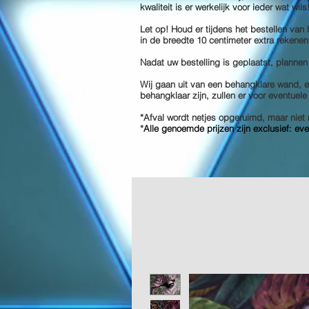
kwaliteit is er werkelijk voor ieder wat wil
Let op! Houd er tijdens het bestellen van
in de breedte 10 centimeter extra rekenen
Nadat uw bestelling is geplaatst, plannen
Wij gaan uit van een behangklare wand, en
behangklaar zijn, zullen er voor eventuel
*Afval wordt netjes opgeruimd, maar ni
*
Alle genoemde prijzen zijn exclusief: ev