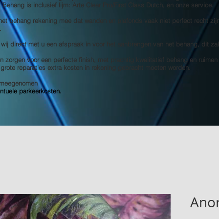
s! Behang is inclusief lijm: Arte Clear Pro/First Class Dutch, en onze service.
 het behang rekening mee dat wanden en plafonds vaak niet perfect recht zij
.
 wij direct met u een afspraak in voor het aanbrengen van het behang, dit za
 zorgen voor een perfecte finish, met prachtig kwalitatief behang en ruimen
e grote reparaties extra kosten in rekening gebracht moeten worden.
et meegenomen
entuele parkeerkosten.
Anor