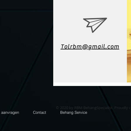
Tolrbm@gmail.com
© 2020 by RBM BehangSpecialist. Proudly 
e aanvragen
Contact
Behang Service