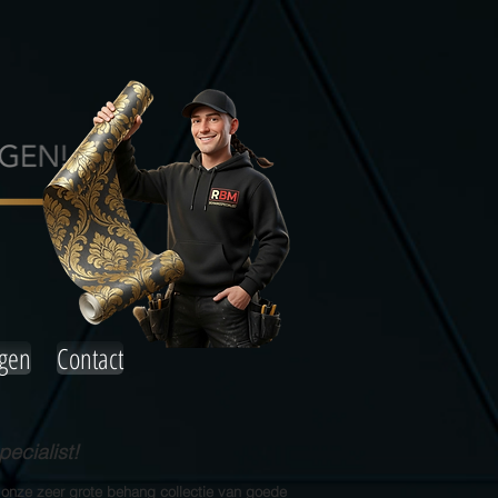
agen
Contact
ecialist!
 onze zeer grote behang collectie van goede