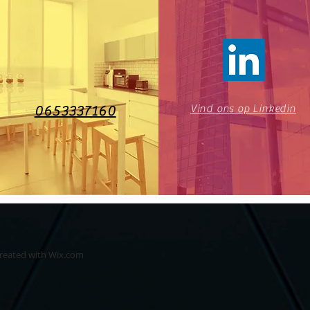
Vind ons op Linkedin
0653337160
created with
Wix.com