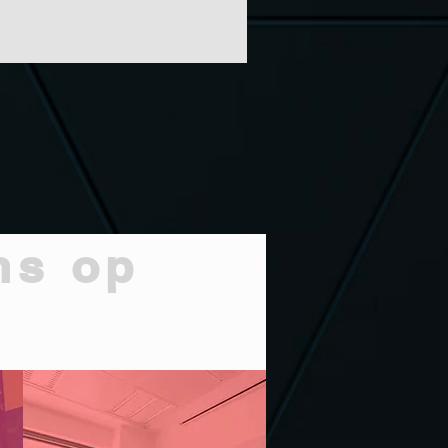
ns op