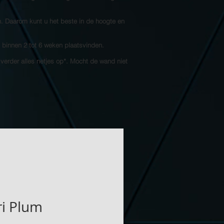
n. Daarom kunt u het beste in de hoogte en
l binnen 2 tot 6 weken plaatsvinden.
 verder alles netjes op*. Mocht de wand niet
i Plum