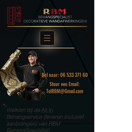
Bel naar: 06 533 371 60
Stuur een Email:
TolRBM@Gmail.com
Welkom bij de
All in
Behangservice (leveren inclusief
aanbrengen) van RBM
BehangSpecialist!