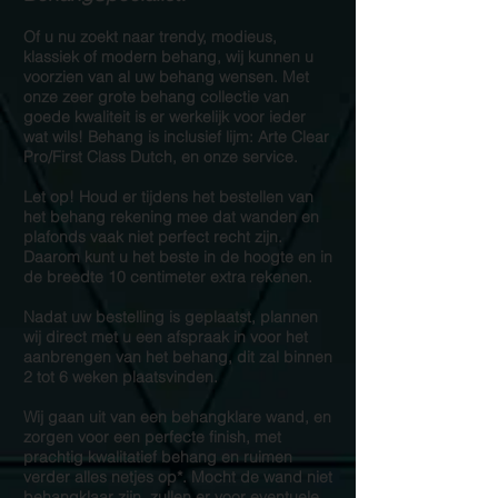
Of u nu zoekt naar trendy, modieus,
klassiek of modern behang, wij kunnen u
voorzien van al uw behang wensen. Met
onze zeer grote behang collectie van
goede kwaliteit is er werkelijk voor ieder
wat wils! Behang is inclusief lijm: Arte Clear
Pro/First Class Dutch, en onze service.
Let op! Houd er tijdens het bestellen van
het behang rekening mee dat wanden en
plafonds vaak niet perfect recht zijn.
Daarom kunt u het beste in de hoogte en in
de breedte 10 centimeter extra rekenen.
Nadat uw bestelling is geplaatst, plannen
wij direct met u een afspraak in voor het
aanbrengen van het behang, dit zal binnen
2 tot 6 weken plaatsvinden.
Wij gaan uit van een behangklare wand, en
zorgen voor een perfecte finish, met
prachtig kwalitatief behang en ruimen
verder alles netjes op*. Mocht de wand niet
behangklaar zijn, zullen er voor eventuele