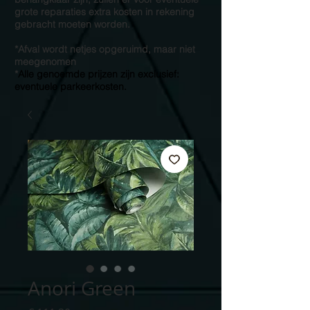
grote reparaties extra kosten in rekening
gebracht moeten worden.
*Afval wordt netjes opgeruimd, maar niet
meegenomen
*
Alle genoemde prijzen zijn exclusief:
eventuele parkeerkosten.
Anori Green