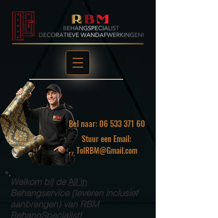
Bel naar: 06 533 371 60
Stuur een Email:
TolRBM@Gmail.com
Welkom bij de
All in
Behangservice (leveren inclusief
aanbrengen) van RBM
BehangSpecialist!