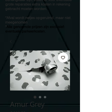
grote reparaties extra kosten in rekening
gebracht moeten worden.
*Afval wordt netjes opgeruimd, maar niet
meegenomen
*
Alle genoemde prijzen zijn exclusief:
eventuele parkeerkosten.
Amur Grey