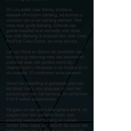
Of u nu zoekt naar trendy, modieus,
klassiek of modern behang, wij kunnen u
voorzien van al uw behang wensen. Met
onze zeer grote behang collectie van
goede kwaliteit is er werkelijk voor ieder
wat wils! Behang is inclusief lijm: Arte Clear
Pro/First Class Dutch, en onze service.
Let op! Houd er tijdens het bestellen van
het behang rekening mee dat wanden en
plafonds vaak niet perfect recht zijn.
Daarom kunt u het beste in de hoogte en in
de breedte 10 centimeter extra rekenen.
Nadat uw bestelling is geplaatst, plannen
wij direct met u een afspraak in voor het
aanbrengen van het behang, dit zal binnen
2 tot 6 weken plaatsvinden.
Wij gaan uit van een behangklare wand, en
zorgen voor een perfecte finish, met
prachtig kwalitatief behang en ruimen
verder alles netjes op*. Mocht de wand niet
behangklaar zijn, zullen er voor eventuele