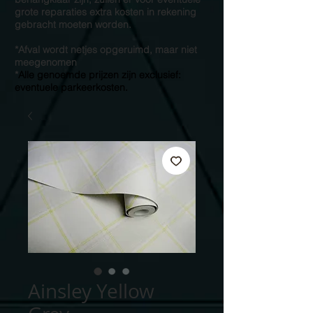
grote reparaties extra kosten in rekening
gebracht moeten worden.
*Afval wordt netjes opgeruimd, maar niet
meegenomen
*
Alle genoemde prijzen zijn exclusief:
eventuele parkeerkosten.
Ainsley Yellow