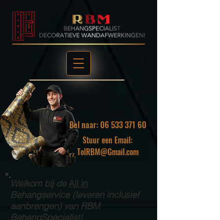
Bel naar: 06 533 371 60
Stuur een Email:
TolRBM@Gmail.com
Welkom bij de
All in
Behangservice (leveren inclusief
aanbrengen) van RBM
BehangSpecialist!