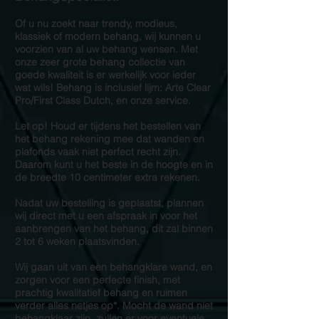
Of u nu zoekt naar trendy, modieus,
klassiek of modern behang, wij kunnen u
voorzien van al uw behang wensen. Met
onze zeer grote behang collectie van
goede kwaliteit is er werkelijk voor ieder
wat wils! Behang is inclusief lijm: Arte Clear
Pro/First Class Dutch, en onze service.
Let op! Houd er tijdens het bestellen van
het behang rekening mee dat wanden en
plafonds vaak niet perfect recht zijn.
Daarom kunt u het beste in de hoogte en in
de breedte 10 centimeter extra rekenen.
Nadat uw bestelling is geplaatst, plannen
wij direct met u een afspraak in voor het
aanbrengen van het behang, dit zal binnen
2 tot 6 weken plaatsvinden.
Wij gaan uit van een behangklare wand, en
zorgen voor een perfecte finish, met
prachtig kwalitatief behang en ruimen
verder alles netjes op*. Mocht de wand niet
behangklaar zijn, zullen er voor eventuele