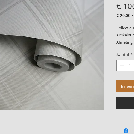
€ 10
€ 20,00
€ 20,00
per
Collectie:
1
Artikelnu
Vierkant
Afmeting:
meter
Patroon: 
Aantal
*
Kwaliteit:
In wi