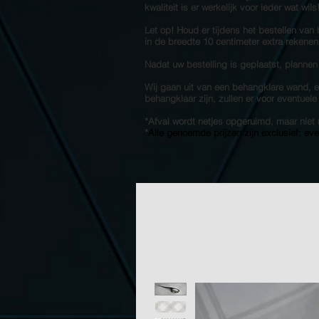
kwaliteit is er werkelijk voor ieder wat wil
Let op! Houd er tijdens het bestellen van
in de breedte 10 centimeter extra rekenen
Nadat uw bestelling is geplaatst, plannen
Wij gaan uit van een behangklare wand, en
behangklaar zijn, zullen er voor eventuel
*Afval wordt netjes opgeruimd, maar ni
*
Alle genoemde prijzen zijn exclusief: ev