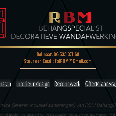
Bel naar: 06 533 371 60
Stuur een Email: TolRBM@Gmail.com
nsten
Interieur design
Recent werk
Offerte aanvr
ice (leveren inclusief aanbrengen) van RBM BehangSp
siek of modern behang, wij kunnen u voorzien van al uw behang wensen. Met