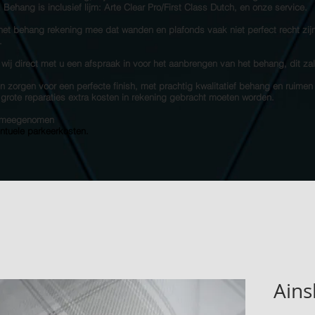
s! Behang is inclusief lijm: Arte Clear Pro/First Class Dutch, en onze service.
 het behang rekening mee dat wanden en plafonds vaak niet perfect recht zij
.
 wij direct met u een afspraak in voor het aanbrengen van het behang, dit za
 zorgen voor een perfecte finish, met prachtig kwalitatief behang en ruimen
e grote reparaties extra kosten in rekening gebracht moeten worden.
et meegenomen
entuele parkeerkosten.
Ains