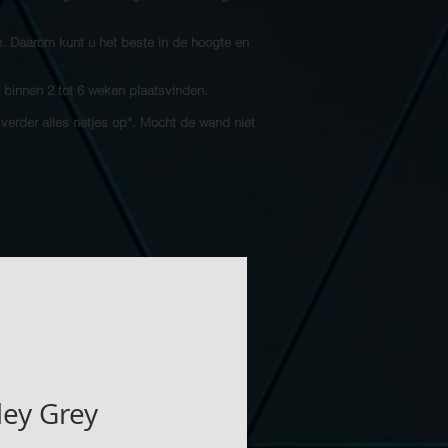
n. Daarom kunt u het beste in de hoogte en
l binnen 2 tot 6 weken plaatsvinden.
 verder alles netjes op*. Mocht de wand niet
ley Grey