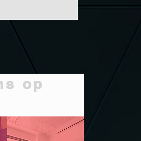
ns op