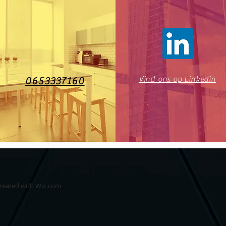
Vind ons op Linkedin
0653337160
created with
Wix.com