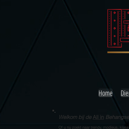
Home
Die
Welkom bij de
All in
Behangserv
Of u nu zoekt naar trendy, modieus, klas