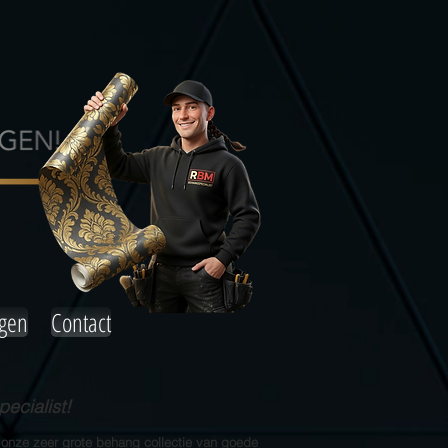
agen
Contact
ecialist!
 onze zeer grote behang collectie van goede