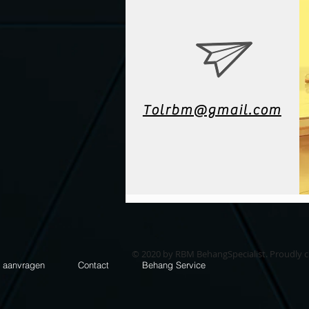
Tolrbm@gmail.com
© 2020 by RBM BehangSpecialist. Proudly 
e aanvragen
Contact
Behang Service