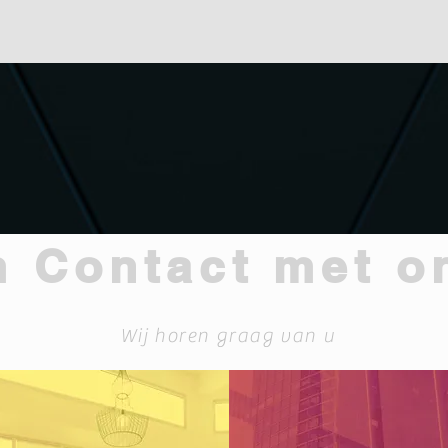
 Contact met o
Wij horen graag van u