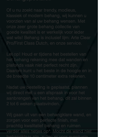
Of u nu zoekt naar trendy, modieus,
klassiek of modern behang, wij kunnen u
voorzien van al uw behang wensen. Met
onze zeer grote behang collectie van
goede kwaliteit is er werkelijk voor ieder
wat wils! Behang is inclusief lijm: Arte Clear
Pro/First Class Dutch, en onze service.
Let op! Houd er tijdens het bestellen van
het behang rekening mee dat wanden en
plafonds vaak niet perfect recht zijn.
Daarom kunt u het beste in de hoogte en in
de breedte 10 centimeter extra rekenen.
Nadat uw bestelling is geplaatst, plannen
wij direct met u een afspraak in voor het
aanbrengen van het behang, dit zal binnen
2 tot 6 weken plaatsvinden.
Wij gaan uit van een behangklare wand, en
zorgen voor een perfecte finish, met
prachtig kwalitatief behang en ruimen
verder alles netjes op*. Mocht de wand niet
behangklaar zijn, zullen er voor eventuele