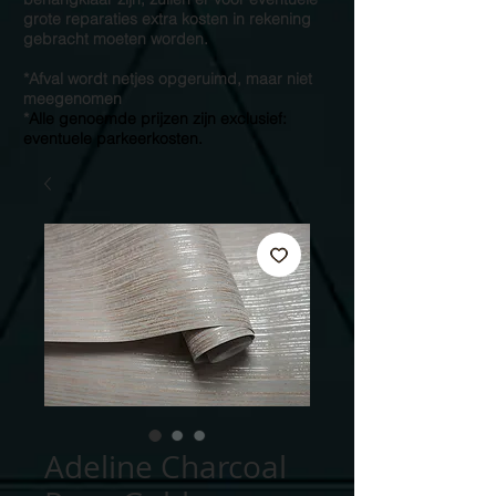
grote reparaties extra kosten in rekening
gebracht moeten worden.
*Afval wordt netjes opgeruimd, maar niet
meegenomen
*
Alle genoemde prijzen zijn exclusief:
eventuele parkeerkosten.
Adeline Charcoal