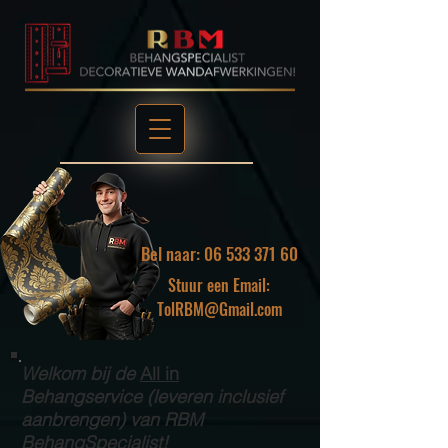
Bel naar: 06 533 371 60
Stuur een Email:
TolRBM@Gmail.com
Welkom bij de
All in
Behangservice (leveren inclusief
aanbrengen) van RBM
BehangSpecialist!