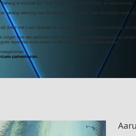
s! Behang is inclusief lijm: Arte Clear Pro/First Class Dutch, en onze service.
 het behang rekening mee dat wanden en plafonds vaak niet perfect recht zij
.
 wij direct met u een afspraak in voor het aanbrengen van het behang, dit za
 zorgen voor een perfecte finish, met prachtig kwalitatief behang en ruimen
e grote reparaties extra kosten in rekening gebracht moeten worden.
et meegenomen
entuele parkeerkosten.
Aaru