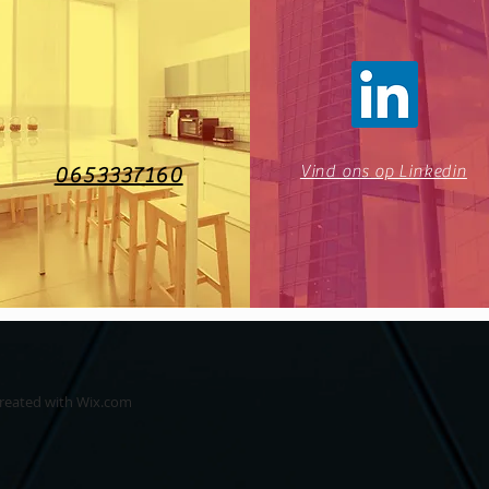
Vind ons op Linkedin
0653337160
created with
Wix.com