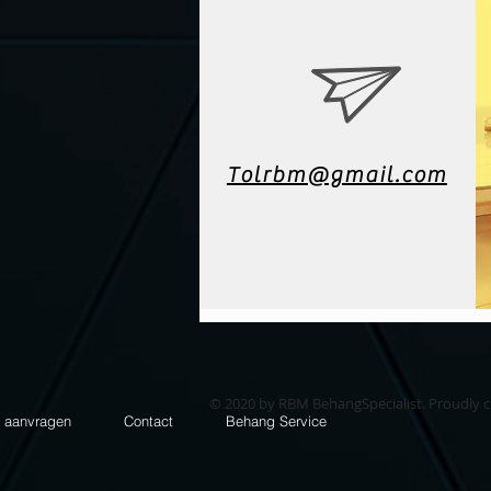
Tolrbm@gmail.com
© 2020 by RBM BehangSpecialist. Proudly 
e aanvragen
Contact
Behang Service