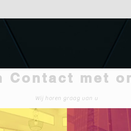
 Contact met o
Wij horen graag van u