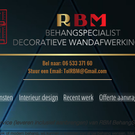
Bel naar: 06 533 371 60
Stuur een Email: TolRBM@Gmail.com
nsten
Interieur design
Recent werk
Offerte aanvr
ice (leveren inclusief aanbrengen) van RBM BehangSp
siek of modern behang, wij kunnen u voorzien van al uw behang wensen. Met