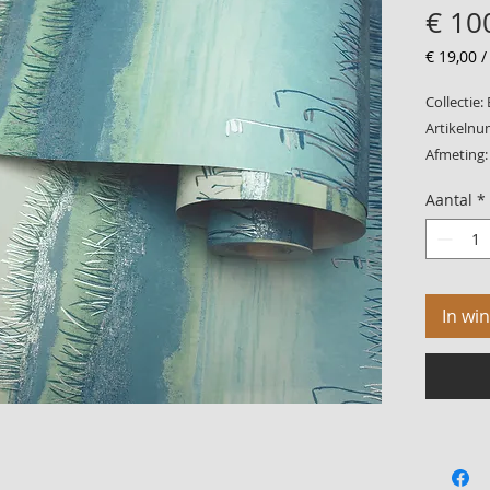
€ 10
€ 19,00
€ 19,00
per
Collectie:
1
Artikelnu
Vierkant
Afmeting:
meter
Patroon:
Aantal
*
Kwaliteit:
In wi