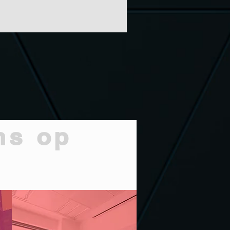
ns op