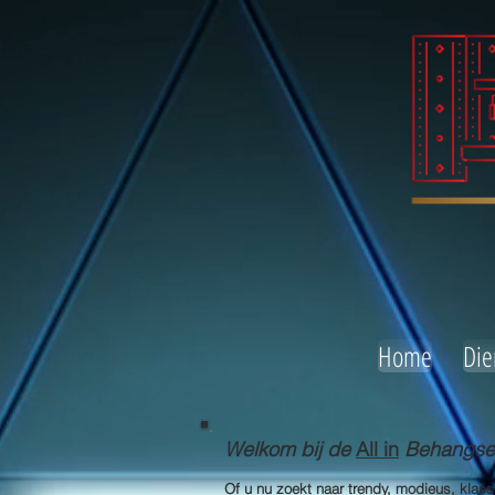
Home
Die
Welkom bij de
All in
Behangserv
Of u nu zoekt naar trendy, modieus, klas