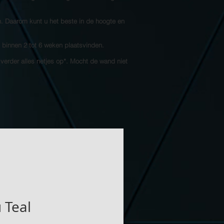
n. Daarom kunt u het beste in de hoogte en
l binnen 2 tot 6 weken plaatsvinden.
 verder alles netjes op*. Mocht de wand niet
 Teal