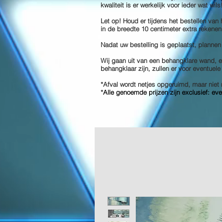
kwaliteit is er werkelijk voor ieder wat wil
Let op! Houd er tijdens het bestellen van
in de breedte 10 centimeter extra rekenen
Nadat uw bestelling is geplaatst, plannen
Wij gaan uit van een behangklare wand, en
behangklaar zijn, zullen er voor eventuel
*Afval wordt netjes opgeruimd, maar ni
*
Alle genoemde prijzen zijn exclusief: ev