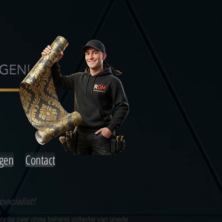
agen
Contact
ecialist!
 onze zeer grote behang collectie van goede